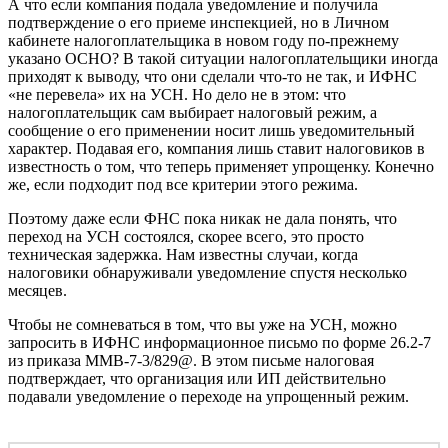
А что если компания подала уведомление и получила
подтверждение о его приеме инспекцией, но в Личном
кабинете налогоплательщика в новом году по-прежнему
указано ОСНО? В такой ситуации налогоплательщики иногда
приходят к выводу, что они сделали что-то не так, и ИФНС
«не перевела» их на УСН. Но дело не в этом: что
налогоплательщик сам выбирает налоговый режим, а
сообщение о его применении носит лишь уведомительный
характер. Подавая его, компания лишь ставит налоговиков в
известность о том, что теперь применяет упрощенку. Конечно
же, если подходит под все критерии этого режима.
Поэтому даже если ФНС пока никак не дала понять, что
переход на УСН состоялся, скорее всего, это просто
техническая задержка. Нам известны случаи, когда
налоговики обнаруживали уведомление спустя несколько
месяцев.
Чтобы не сомневаться в том, что вы уже на УСН, можно
запросить в ИФНС информационное письмо по форме 26.2‑7
из приказа ММВ-7-3/829@. В этом письме налоговая
подтверждает, что организация или ИП действительно
подавали уведомление о переходе на упрощенный режим.