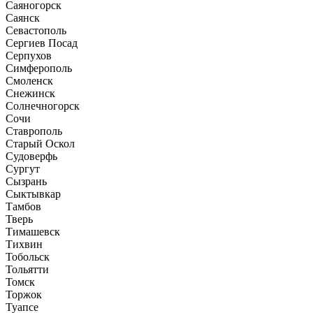
Саяногорск
Саянск
Севастополь
Сергиев Посад
Серпухов
Симферополь
Смоленск
Снежинск
Солнечногорск
Сочи
Ставрополь
Старый Оскол
Судоверфь
Сургут
Сызрань
Сыктывкар
Тамбов
Тверь
Тимашевск
Тихвин
Тобольск
Тольятти
Томск
Торжок
Туапсе