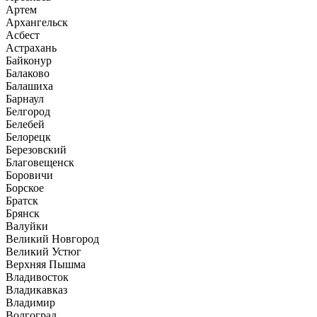
Артем
Архангельск
Асбест
Астрахань
Байконур
Балаково
Балашиха
Барнаул
Белгород
Белебей
Белорецк
Березовский
Благовещенск
Боровичи
Борское
Братск
Брянск
Валуйки
Великий Новгород
Великий Устюг
Верхняя Пышма
Владивосток
Владикавказ
Владимир
Волгоград