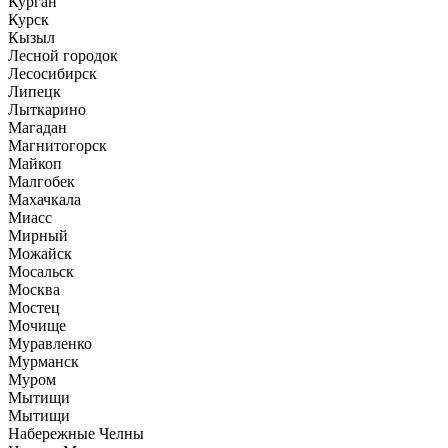
Курган
Курск
Кызыл
Лесной городок
Лесосибирск
Липецк
Лыткарино
Магадан
Магнитогорск
Майкоп
Малгобек
Махачкала
Миасс
Мирный
Можайск
Мосальск
Москва
Мостец
Мочище
Муравленко
Мурманск
Муром
Мытищи
Мытищи
Набережные Челны