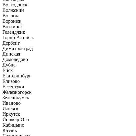
Волгодонск
Волжский
Вологда
Воронеж
Воткинск
Геленджик
Горно-Алтайск
Дербент
Димитровград
Динская
Домодедово
Дубна
Ейск
Екатеринбург
Елизово
Ессентуки
Железногорск
Зеленокумск
Иваново
Ижевск
Иркутск
Йошкар-Ола
Кабицыно
Казань
Калининград