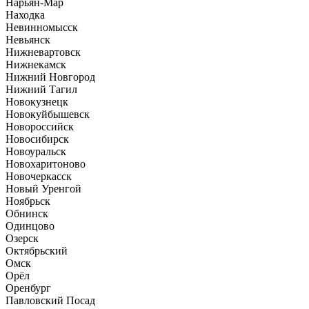
Нарьян-Мар
Находка
Невинномысск
Невьянск
Нижневартовск
Нижнекамск
Нижний Новгород
Нижний Тагил
Новокузнецк
Новокуйбышевск
Новороссийск
Новосибирск
Новоуральск
Новохаритоново
Новочеркасск
Новый Уренгой
Ноябрьск
Обнинск
Одинцово
Озерск
Октябрьский
Омск
Орёл
Оренбург
Павловский Посад