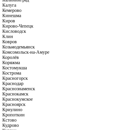
Калуга
Кемерово
Кинешма
Киров
Кирово-Чепецк
Кисловодск
Клин
Ковров
Козьмодемьянск
Комсомольск-на-Амуре
Королёв
Коряжма
Костомукша
Кострома
Красногорск
Краснодар
Краснознаменск
Краснокамск
Краснокумское
Красноярск
Криулино
Кропоткин
Кстово
Кудрово