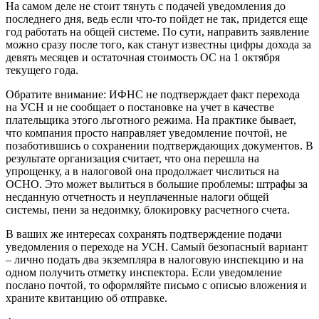
На самом деле не стоит тянуть с подачей уведомления до
последнего дня, ведь если что-то пойдет не так, придется еще
год работать на общей системе. По сути, направить заявление
можно сразу после того, как станут известны цифры дохода за
девять месяцев и остаточная стоимость ОС на 1 октября
текущего года.
Обратите внимание: ИФНС не подтверждает факт перехода
на УСН и не сообщает о постановке на учет в качестве
плательщика этого льготного режима. На практике бывает,
что компания просто направляет уведомление почтой, не
позаботившись о сохранении подтверждающих документов. В
результате организация считает, что она перешла на
упрощенку, а в налоговой она продолжает числиться на
ОСНО. Это может вылиться в большие проблемы: штрафы за
несданную отчетность и неуплаченные налоги общей
системы, пени за недоимку, блокировку расчетного счета.
В ваших же интересах сохранять подтверждение подачи
уведомления о переходе на УСН. Самый безопасный вариант
– лично подать два экземпляра в налоговую инспекцию и на
одном получить отметку инспектора. Если уведомление
послано почтой, то оформляйте письмо с описью вложения и
храните квитанцию об отправке.