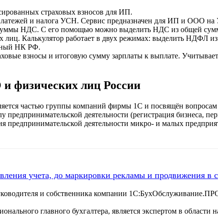
сированных страховых взносов для ИП.
латежей и налога УСН. Сервис предназначен для ИП и ООО на 
 суммы НДС. С его помощью можно выделить НДС из общей сумм
х лиц. Калькулятор работает в двух режимах: выделить НДФЛ из 
нный НК РФ.
ховые взносы и итоговую сумму зарплаты к выплате. Учитывает
и физических лиц России
яется частью группы компаний фирмы 1С и посвящён вопросам 
у предпринимательской деятельности (регистрация бизнеса, пе
ния предпринимательской деятельности микро- и малых предприя
овления учета, до маркировки рекламы и продвижения в 
уководителя и собственника компании 1С:БухОбслуживание.ПР
сионального главного бухгалтера, является экспертом в области