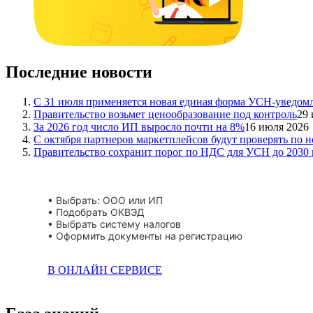
Последние новости
С 31 июля применяется новая единая форма УСН-уведом
Правительство возьмет ценообразование под контроль
29 
За 2026 год число ИП выросло почти на 8%
16 июля 2026
С октября партнеров маркетплейсов будут проверять по 
Правительство сохранит порог по НДС для УСН до 2030 
• Выбрать: ООО или ИП
• Подобрать ОКВЭД
• Выбрать систему налогов
• Оформить документы на регистрацию
В ОНЛАЙН СЕРВИСЕ