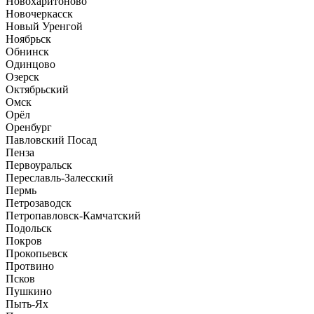
Новохаритоново
Новочеркасск
Новый Уренгой
Ноябрьск
Обнинск
Одинцово
Озерск
Октябрьский
Омск
Орёл
Оренбург
Павловский Посад
Пенза
Первоуральск
Переславль-Залесский
Пермь
Петрозаводск
Петропавловск-Камчатский
Подольск
Покров
Прокопьевск
Протвино
Псков
Пушкино
Пыть-Ях