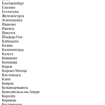
Екатеринбург
Елизово
Ессентуки
Железногорск
Зеленокумск
Иваново
Ижевск
Иркутск
Йошкар-Ола
Кабицыно
Казань
Калининград
Калуга
Кемерово
Кинешма
Киров
Кирово-Чепецк
Кисловодск
Клин
Ковров
Козьмодемьянск
Комсомольск-на-Амуре
Королёв
Коряжма
Костомукша