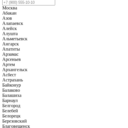
Москва
Абакан
Азов
Алапаевск
Алейск
Алушта
Альметьевск
Ангарск
Апатиты
Арзамас
Арсеньев
Артем
Архангельск
Асбест
Астрахань
Байконур
Балаково
Балашиха
Барнаул
Белгород
Белебей
Белорецк
Березовский
Благовещенск