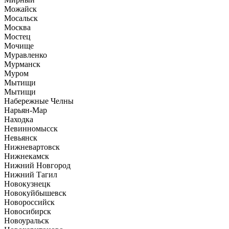
Можайск
Мосальск
Москва
Мостец
Мочище
Муравленко
Мурманск
Муром
Мытищи
Мытищи
Набережные Челны
Нарьян-Мар
Находка
Невинномысск
Невьянск
Нижневартовск
Нижнекамск
Нижний Новгород
Нижний Тагил
Новокузнецк
Новокуйбышевск
Новороссийск
Новосибирск
Новоуральск