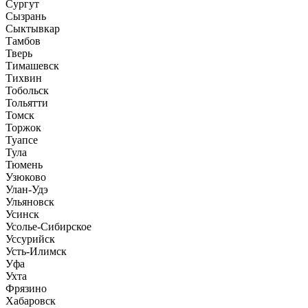
Сургут
Сызрань
Сыктывкар
Тамбов
Тверь
Тимашевск
Тихвин
Тобольск
Тольятти
Томск
Торжок
Туапсе
Тула
Тюмень
Узюково
Улан-Удэ
Ульяновск
Усинск
Усолье-Сибирское
Уссурийск
Усть-Илимск
Уфа
Ухта
Фрязино
Хабаровск