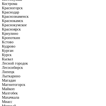
Кострома
Красногорск
Краснодар
Краснознаменск
Краснокамск
Краснокумское
Красноярск
Криулино
Кропоткин
Кстово
Кудрово
Курган
Курск
Кызыл
Лесной городок
Лесосибирск
Липецк
Лыткарино
Магадан
Магнитогорск
Майкоп
Малгобек
Махачкала
Миасс
Мирный