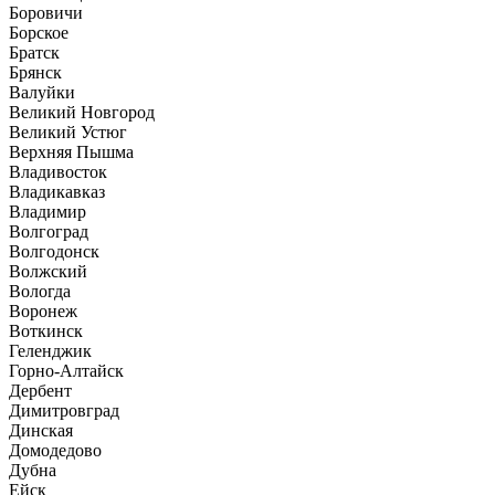
Боровичи
Борское
Братск
Брянск
Валуйки
Великий Новгород
Великий Устюг
Верхняя Пышма
Владивосток
Владикавказ
Владимир
Волгоград
Волгодонск
Волжский
Вологда
Воронеж
Воткинск
Геленджик
Горно-Алтайск
Дербент
Димитровград
Динская
Домодедово
Дубна
Ейск