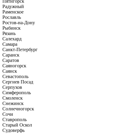
Пятигорск
Радужный
Раменское
Рославль
Ростов-на-Дону
Рыбинск
Рязань
Салехард
Самара
Санкт-Петербург
Саранск
Саратов
Саяногорск
Саянск
Севастополь
Сергиев Посад
Серпухов
Симферополь
Смоленск
Снежинск
Солнечногорск
Сочи
Ставрополь
Старый Оскол
Судоверфь