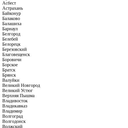
Асбест
Астрахань
Байконур
Балаково
Балашиха
Барнаул
Белгород
Белебей
Белорецк
Березовский
Благовещенск
Боровичи
Борское
Братск
Брянск
Валуйки
Великий Новгород
Великий Устюг
Верхняя Пышма
Владивосток
Владикавказ
Владимир
Волгоград
Волгодонск
Волжский