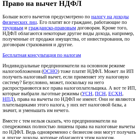
Право на вычет НДФЛ
Больше всего вычетов предусмотрено по
налогу на доходы
физических лиц
. Его платят все граждане, работающие по
трудовым
и
гражданско-правовым
договорам. Кроме того,
НДФЛ облагаются некоторые другие виды дохода, например,
полученные от продажи имущества, от инвестирования, по
договорам страхования и другие.
Бесплатная консультация по налогам
Индивидуальные предприниматели на основном режиме
налогообложения (
ОСНО
) тоже платят НДФЛ. Может ли ИП
получить налоговый вычет, если применяет эту налоговую
систему? Безусловно, может, поскольку на него
распространяются все права налогоплательщика. А вот те ИП,
которые выбрали льготные режимы (
УСН
,
ПСН
,
ЕСХН
,
НПД
), права на вычеты по НДФЛ не имеют. Они не являются
плательщиками этого налога, у них нет налоговой базы, а
значит, и уменьшать им нечего.
Вместе с тем нельзя сказать, что предприниматели на
спецрежимах полностью лишены права на налоговые вычеты
по НДФЛ. Ведь одновременно с бизнесом они могут получать
и другие доходы, которые облагаются этим налогом.