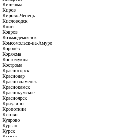
Кинешма
Киров
Кирово-Чепецк
Кисловодск
Клин
Ковров
Козьмодемьянск
Комсомольск-на-Амуре
Королёв
Коряжма
Костомукша
Кострома
Красногорск
Краснодар
Краснознаменск
Краснокамск
Краснокумское
Красноярск
Криулино
Кропоткин
Кстово
Кудрово
Курган
Курск
Кызыл