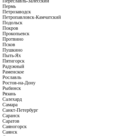
Переславль-Залесский
Пермь
Петрозаводск
Петропавловск-Камчатский
Подольск
Покров
Прокопьевск
Протвино
Псков
Пушкино
Пыть-Ях
Пятигорск
Радужный
Раменское
Рославль
Ростов-на-Дону
Рыбинск
Рязань
Салехард
Самара
Санкт-Петербург
Саранск
Саратов
Саяногорск
Саянск