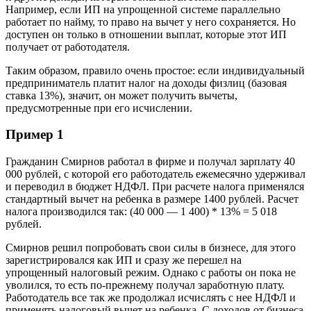
Например, если ИП на упрощенной системе параллельно
работает по найму, то право на вычет у него сохраняется. Но
доступен он только в отношении выплат, которые этот ИП
получает от работодателя.
Таким образом, правило очень простое: если индивидуальный
предприниматель платит налог на доходы физлиц (базовая
ставка 13%), значит, он может получить вычеты,
предусмотренные при его исчислении.
Пример 1
Гражданин Смирнов работал в фирме и получал зарплату 40
000 рублей, с которой его работодатель ежемесячно удерживал
и переводил в бюджет НДФЛ. При расчете налога применялся
стандартный вычет на ребенка в размере 1400 рублей. Расчет
налога производился так: (40 000 — 1 400) * 13% = 5 018
рублей.
Смирнов решил попробовать свои силы в бизнесе, для этого
зарегистрировался как ИП и сразу же перешел на
упрощенный налоговый режим. Однако с работы он пока не
уволился, то есть по-прежнему получал заработную плату.
Работодатель все так же продолжал исчислять с нее НДФЛ и
применять налоговый вычет на ребенка. С доходов от бизнеса