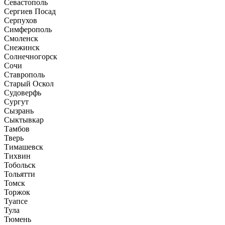
Севастополь
Сергиев Посад
Серпухов
Симферополь
Смоленск
Снежинск
Солнечногорск
Сочи
Ставрополь
Старый Оскол
Судоверфь
Сургут
Сызрань
Сыктывкар
Тамбов
Тверь
Тимашевск
Тихвин
Тобольск
Тольятти
Томск
Торжок
Туапсе
Тула
Тюмень