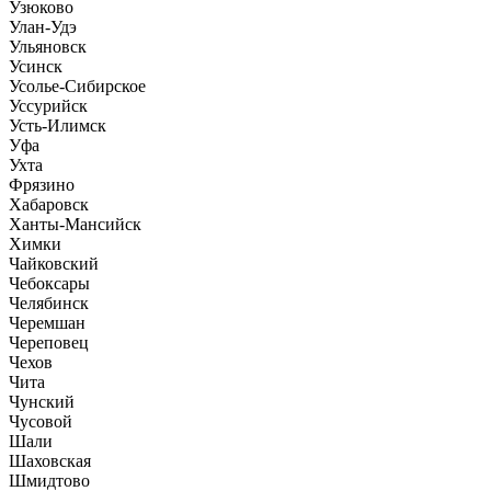
Узюково
Улан-Удэ
Ульяновск
Усинск
Усолье-Сибирское
Уссурийск
Усть-Илимск
Уфа
Ухта
Фрязино
Хабаровск
Ханты-Мансийск
Химки
Чайковский
Чебоксары
Челябинск
Черемшан
Череповец
Чехов
Чита
Чунский
Чусовой
Шали
Шаховская
Шмидтово