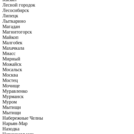
Лесной городок
Лесосибирск
Липецк
Лыткарино
Магадан
Магнитогорск
Майкоп
Малгобек
Махачкала
Миасс
Мирный
Можайск
Мосальск
Москва
Мостец
Мочище
Муравленко
Мурманск
Муром
Мытищи
Мытищи
Набережные Челны
Нарьян-Мар
Находка