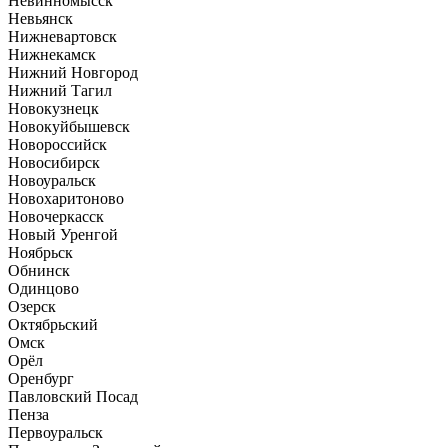
Невинномысск
Невьянск
Нижневартовск
Нижнекамск
Нижний Новгород
Нижний Тагил
Новокузнецк
Новокуйбышевск
Новороссийск
Новосибирск
Новоуральск
Новохаритоново
Новочеркасск
Новый Уренгой
Ноябрьск
Обнинск
Одинцово
Озерск
Октябрьский
Омск
Орёл
Оренбург
Павловский Посад
Пенза
Первоуральск