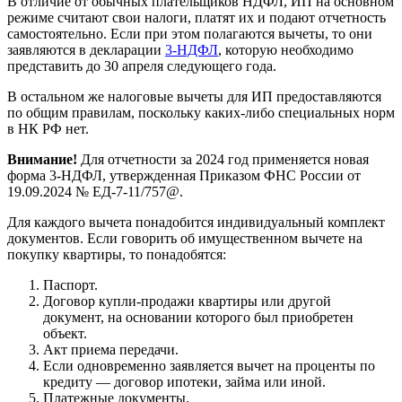
В отличие от обычных плательщиков НДФЛ, ИП на основном
режиме считают свои налоги, платят их и подают отчетность
самостоятельно. Если при этом полагаются вычеты, то они
заявляются в декларации
3-НДФЛ
, которую необходимо
представить до 30 апреля следующего года.
В остальном же налоговые вычеты для ИП предоставляются
по общим правилам, поскольку каких-либо специальных норм
в НК РФ нет.
Внимание!
Для отчетности за 2024 год применяется новая
форма 3-НДФЛ, утвержденная Приказом ФНС России от
19.09.2024 № ЕД-7-11/757@.
Для каждого вычета понадобится индивидуальный комплект
документов. Если говорить об имущественном вычете на
покупку квартиры, то понадобятся:
Паспорт.
Договор купли-продажи квартиры или другой
документ, на основании которого был приобретен
объект.
Акт приема передачи.
Если одновременно заявляется вычет на проценты по
кредиту — договор ипотеки, займа или иной.
Платежные документы.