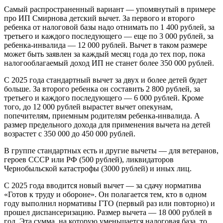
Самый распространенный вариант — упомянутый в примере
про ИП Смирнова детский вычет. За первого и второго
ребенка от налоговой базы надо отнимать по 1 400 рублей, за
третьего и каждого последующего — еще по 3 000 рублей, за
ребенка-инвалида — 12 000 рублей. Вычет в таком размере
может быть заявлен за каждый месяц года до тех пор, пока
налогооблагаемый доход ИП не станет более 350 000 рублей.
С 2025 года стандартный вычет за двух и более детей будет
больше. За второго ребенка он составить 2 800 рублей, за
третьего и каждого последующего — 6 000 рублей. Кроме
того, до 12 000 рублей вырастет вычет опекунам,
попечителям, приемным родителям ребенка-инвалида. А
размер предельного дохода для применения вычета на детей
возрастет с 350 000 до 450 000 рублей.
В группе стандартных есть и другие вычеты — для ветеранов,
героев СССР или РФ (500 рублей), ликвидаторов
Чернобыльской катастрофы (3000 рублей) и иных лиц.
С 2025 года вводится новый вычет — за сдачу норматива
«Готов к труду и обороне». Он полагается тем, кто в одном
году выполнил нормативы ГТО (первый раз или повторно) и
прошел диспансеризацию. Размер вычета — 18 000 рублей в
год. Эта сумма, на которую уменьшается налоговая база, то