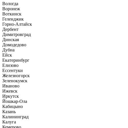
Вологда
Воронеж
Воткинск
Геленджик
Горно-Алтайск
Дербент
Димитровград
Динская
Домодедово
Дубна
Ейск
Екатеринбург
Елизово
Ессентуки
Железногорск
Зеленокумск
Иваново
Ижевск
Иркутск
Йошкар-Ола
Кабицыно
Казань
Калининград
Калуга
Кемерово