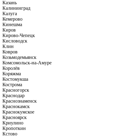
Казань
Калининград
Калуга
Кемерово
Кинешма
Киров
Кирово-Чепецк
Кисловодск
Клин
Ковров
Козьмодемьянск
Комсомольск-на-Амуре
Королёв
Коряжма
Костомукша
Кострома
Красногорск
Краснодар
Краснознаменск
Краснокамск
Краснокумское
Красноярск
Криулино
Кропоткин
Кстово