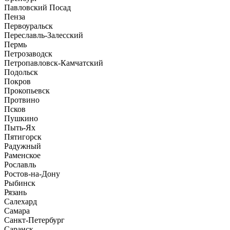
Павловский Посад
Пенза
Первоуральск
Переславль-Залесский
Пермь
Петрозаводск
Петропавловск-Камчатский
Подольск
Покров
Прокопьевск
Протвино
Псков
Пушкино
Пыть-Ях
Пятигорск
Радужный
Раменское
Рославль
Ростов-на-Дону
Рыбинск
Рязань
Салехард
Самара
Санкт-Петербург
Саранск