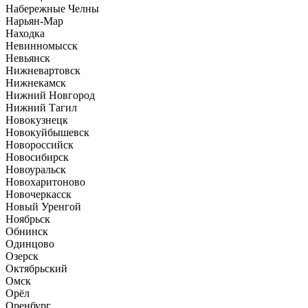
Набережные Челны
Нарьян-Мар
Находка
Невинномысск
Невьянск
Нижневартовск
Нижнекамск
Нижний Новгород
Нижний Тагил
Новокузнецк
Новокуйбышевск
Новороссийск
Новосибирск
Новоуральск
Новохаритоново
Новочеркасск
Новый Уренгой
Ноябрьск
Обнинск
Одинцово
Озерск
Октябрьский
Омск
Орёл
Оренбург