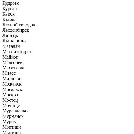
Кудрово
Курган
Курск
Кызыл
Лесной городок
Лесосибирск
Липецк
Лыткарино
Магадан
Магнитогорск
Майкоп
Малгобек
Махачкала
Миасс
Мирный
Можайск
Мосальск
Москва
Мостец
Мочище
Муравленко
Мурманск
Муром
Мытищи
Мытищи