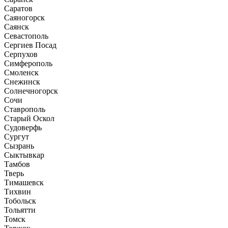
Саратов
Саяногорск
Саянск
Севастополь
Сергиев Посад
Серпухов
Симферополь
Смоленск
Снежинск
Солнечногорск
Сочи
Ставрополь
Старый Оскол
Судоверфь
Сургут
Сызрань
Сыктывкар
Тамбов
Тверь
Тимашевск
Тихвин
Тобольск
Тольятти
Томск