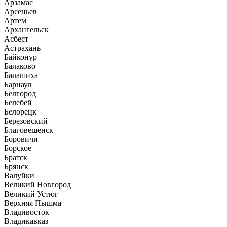
Арзамас
Арсеньев
Артем
Архангельск
Асбест
Астрахань
Байконур
Балаково
Балашиха
Барнаул
Белгород
Белебей
Белорецк
Березовский
Благовещенск
Боровичи
Борское
Братск
Брянск
Валуйки
Великий Новгород
Великий Устюг
Верхняя Пышма
Владивосток
Владикавказ