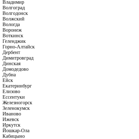
Владимир
Волгоград
Волгодонск
Волжский
Вологда
Воронеж
Воткинск
Геленджик
Горно-Алтайск
Дербент
Димитровград
Динская
Домодедово
Дубна
Ейск
Екатеринбург
Елизово
Ессентуки
Железногорск
Зеленокумск
Иваново
Ижевск
Иркутск
Йошкар-Ола
Кабицыно