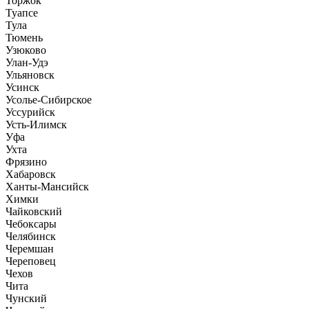
Торжок
Туапсе
Тула
Тюмень
Узюково
Улан-Удэ
Ульяновск
Усинск
Усолье-Сибирское
Уссурийск
Усть-Илимск
Уфа
Ухта
Фрязино
Хабаровск
Ханты-Мансийск
Химки
Чайковский
Чебоксары
Челябинск
Черемшан
Череповец
Чехов
Чита
Чунский