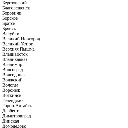
Березовский
Благовещенск
Боровичи
Борское
Братск
Брянск
Валуйки
Великий Новгород
Великий Устюг
Верхняя Пышма
Владивосток
Владикавказ
Владимир
Волгоград
Волгодонск
Волжский
Вологда
Воронеж
Воткинск
Геленджик
Горно-Алтайск
Дербент
Димитровград
Динская
Домодедово