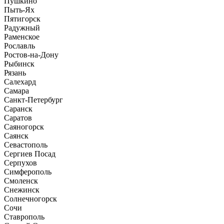
Пушкино
Пыть-Ях
Пятигорск
Радужный
Раменское
Рославль
Ростов-на-Дону
Рыбинск
Рязань
Салехард
Самара
Санкт-Петербург
Саранск
Саратов
Саяногорск
Саянск
Севастополь
Сергиев Посад
Серпухов
Симферополь
Смоленск
Снежинск
Солнечногорск
Сочи
Ставрополь