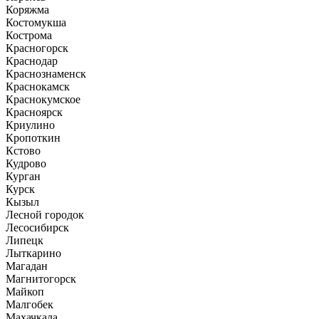
Коряжма
Костомукша
Кострома
Красногорск
Краснодар
Краснознаменск
Краснокамск
Краснокумское
Красноярск
Криулино
Кропоткин
Кстово
Кудрово
Курган
Курск
Кызыл
Лесной городок
Лесосибирск
Липецк
Лыткарино
Магадан
Магнитогорск
Майкоп
Малгобек
Махачкала