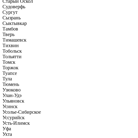
Старый Оскол
Судоверфь
Сургут
Сызрань
Сыктывкар
Тамбов
Тверь
Тимашевск
Тихвин
Тобольск
Тольятти
Томск
Торжок
Туапсе
Тула
Тюмень
Узюково
Улан-Удэ
Ульяновск
Усинск
Усолье-Сибирское
Уссурийск
Усть-Илимск
Уфа
Ухта