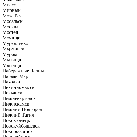
Миасс
Мирный
Можайск
Мосальск
Москва
Мостец
Мочище
Муравленко
Мурманск
Муром
Мытищи
Мытищи
Набережные Челны
Нарьян-Мар
Находка
Невинномысск
Невьянск
Нижневартовск
Нижнекамск
Нижний Новгород
Нижний Тагил
Новокузнецк
Новокуйбышевск
Новороссийск
Новосибирск