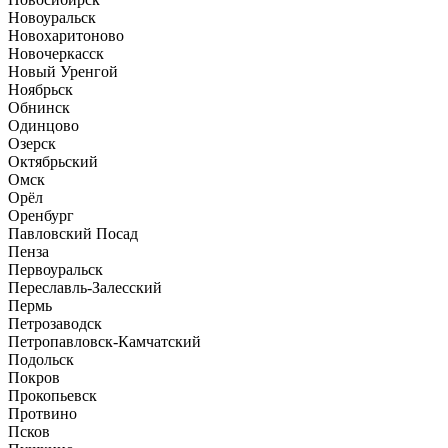
Новоуральск
Новохаритоново
Новочеркасск
Новый Уренгой
Ноябрьск
Обнинск
Одинцово
Озерск
Октябрьский
Омск
Орёл
Оренбург
Павловский Посад
Пенза
Первоуральск
Переславль-Залесский
Пермь
Петрозаводск
Петропавловск-Камчатский
Подольск
Покров
Прокопьевск
Протвино
Псков