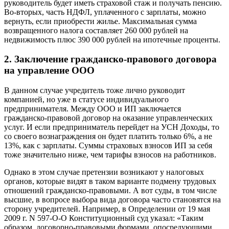
руководитель будет иметь страховой стаж и получать пенсию.
Во-вторых, часть НДФЛ, уплаченного с зарплаты, можно
вернуть, если приобрести жилье. Максимальная сумма
возвращенного налога составляет 260 000 рублей на
недвижимость плюс 390 000 рублей на ипотечные проценты.
2. Заключение гражданско-правового договора
на управление ООО
В данном случае учредитель тоже лично руководит
компанией, но уже в статусе индивидуального
предпринимателя. Между ООО и ИП заключается
гражданско-правовой договор на оказание управленческих
услуг. И если предприниматель перейдет на УСН Доходы, то
со своего вознаграждения он будет платить только 6%, а не
13%, как с зарплаты. Суммы страховых взносов ИП за себя
тоже значительно ниже, чем тарифы взносов на работников.
Однако в этом случае претензии возникают у налоговых
органов, которые видят в таком варианте подмену трудовых
отношений гражданско-правовыми. А вот суды, в том числе
высшие, в вопросе выбора вида договора часто становятся на
сторону учредителей. Например, в Определении от 19 мая
2009 г. N 597-О-О Конституционный суд указал: «Таким
образом, договорно-правовыми формами, опосредующими