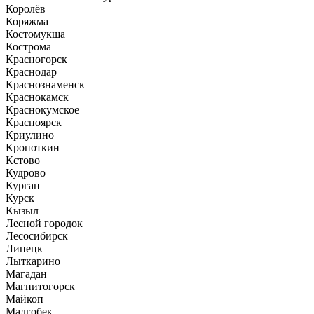
Королёв
Коряжма
Костомукша
Кострома
Красногорск
Краснодар
Краснознаменск
Краснокамск
Краснокумское
Красноярск
Криулино
Кропоткин
Кстово
Кудрово
Курган
Курск
Кызыл
Лесной городок
Лесосибирск
Липецк
Лыткарино
Магадан
Магнитогорск
Майкоп
Малгобек