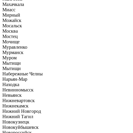
Махачкала
Миасс
Мирный
Можайск
Мосальск
Москва
Мостец
Мочище
Муравленко
Мурманск
Муром
Мытищи
Мытищи
Набережные Челны
Нарьян-Мар
Находка
Невинномысск
Невьянск
Нижневартовск
Нижнекамск
Нижний Новгород
Нижний Тагил
Новокузнецк
Новокуйбышевск
Новороссийск