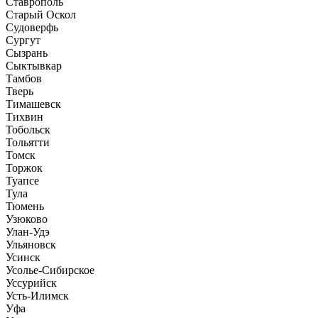
Ставрополь
Старый Оскол
Судоверфь
Сургут
Сызрань
Сыктывкар
Тамбов
Тверь
Тимашевск
Тихвин
Тобольск
Тольятти
Томск
Торжок
Туапсе
Тула
Тюмень
Узюково
Улан-Удэ
Ульяновск
Усинск
Усолье-Сибирское
Уссурийск
Усть-Илимск
Уфа