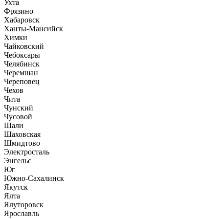
Ухта
Фрязино
Хабаровск
Ханты-Мансийск
Химки
Чайковский
Чебоксары
Челябинск
Черемшан
Череповец
Чехов
Чита
Чунский
Чусовой
Шали
Шаховская
Шмидтово
Электросталь
Энгельс
Юг
Южно-Сахалинск
Якутск
Ялта
Ялуторовск
Ярославль