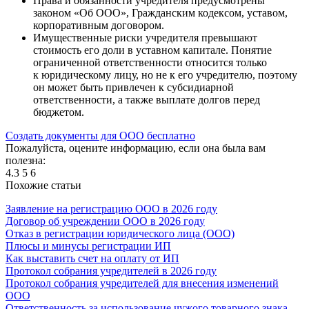
Права и обязанности учредителя предусмотрены
законом «Об ООО», Гражданским кодексом, уставом,
корпоративным договором.
Имущественные риски учредителя превышают
стоимость его доли в уставном капитале. Понятие
ограниченной ответственности относится только
к юридическому лицу, но не к его учредителю, поэтому
он может быть привлечен к субсидиарной
ответственности, а также выплате долгов перед
бюджетом.
Создать документы для ООО бесплатно
Пожалуйста, оцените информацию, если она была вам
полезна:
4.3
5
6
Похожие статьи
Заявление на регистрацию ООО в 2026 году
Договор об учреждении ООО в 2026 году
Отказ в регистрации юридического лица (ООО)
Плюсы и минусы регистрации ИП
Как выставить счет на оплату от ИП
Протокол собрания учредителей в 2026 году
Протокол собрания учредителей для внесения изменений
ООО
Ответственность за использование чужого товарного знака