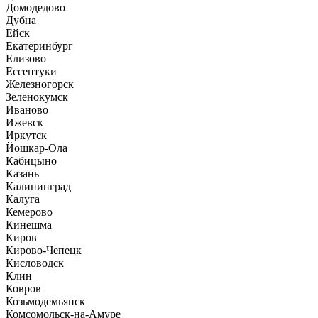
Домодедово
Дубна
Ейск
Екатеринбург
Елизово
Ессентуки
Железногорск
Зеленокумск
Иваново
Ижевск
Иркутск
Йошкар-Ола
Кабицыно
Казань
Калининград
Калуга
Кемерово
Кинешма
Киров
Кирово-Чепецк
Кисловодск
Клин
Ковров
Козьмодемьянск
Комсомольск-на-Амуре