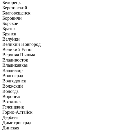
Белорецк
Березовский
Благовещенск
Боровичи
Борское
Братск
Брянск
Валуйки
Великий Новгород
Великий Устюг
Верхняя Пышма
Владивосток
Владикавказ
Владимир
Волгоград
Волгодонск
Волжский
Вологда
Воронеж
Воткинск
Геленджик
Горно-Алтайск
Дербент
Димитровград
Динская