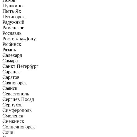
Псков
Пушкино
Пыть-Ях
Пятигорск
Радужный
Раменское
Рославль
Ростов-на-Дону
Рыбинск
Рязань
Салехард
Самара
Санкт-Петербург
Саранск
Саратов
Саяногорск
Саянск
Севастополь
Сергиев Посад
Серпухов
Симферополь
Смоленск
Снежинск
Солнечногорск
Сочи