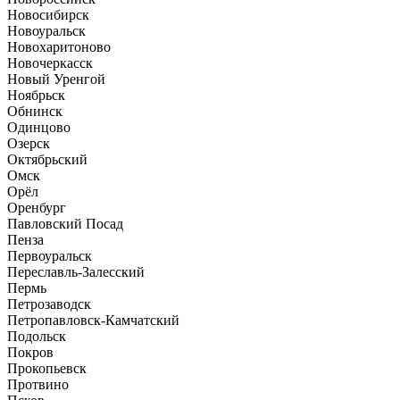
Новосибирск
Новоуральск
Новохаритоново
Новочеркасск
Новый Уренгой
Ноябрьск
Обнинск
Одинцово
Озерск
Октябрьский
Омск
Орёл
Оренбург
Павловский Посад
Пенза
Первоуральск
Переславль-Залесский
Пермь
Петрозаводск
Петропавловск-Камчатский
Подольск
Покров
Прокопьевск
Протвино