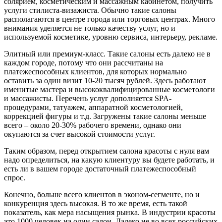
солярием, косметическим и массажным кабинетом, получить
услуги стилиста-визажиста. Обычно такие салоны
располагаются в центре города или торговых центрах. Много
внимания уделяется не только качеству услуг, но и
используемой косметике, уровню сервиса, интерьеру, рекламе.
Элитный или премиум-класс.
Такие салоны есть далеко не в
каждом городе, потому что они рассчитаны на
платежеспособных клиентов, для которых нормально
оставить за один визит 10-20 тысяч рублей. Здесь работают
именитые мастера и высококвалифицированные косметологи
и массажисты. Перечень услуг дополняется SPA-
процедурами, татуажем, аппаратной косметологией,
коррекцией фигуры и т.д. Загружены такие салоны меньше
всего – около 20-30% рабочего времени, однако они
окупаются за счет высокой стоимости услуг.
Таким образом, перед открытием салона красоты с нуля вам
надо определиться, на какую клиентуру вы будете работать, и
есть ли в вашем городе достаточный платежеспособный
спрос.
Конечно, больше всего клиентов в эконом-сегменте, но и
конкуренция здесь высокая. В то же время, есть такой
показатель, как мера насыщения рынка. В индустрии красоты
это 1000 человек на один салон. Далеко не во всех российских