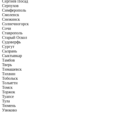
Сергиев Посад
Серпухов
Симферополь
Смоленск
Снежинск
Солнечногорск
Сочи
Ставрополь
Старый Оскол
Судоверфь
Сургут
Сызрань
Сыктывкар
Тамбов
Тверь
Тимашевск
Тихвин
Тобольск
Тольятти
Томск
Торжок
Туапсе
Тула
Тюмень
Узюково