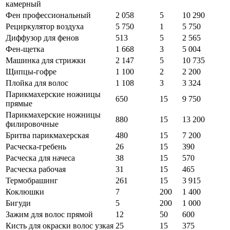
камерный
Фен профессиональный
2 058
5
10 290
Рециркулятор воздуха
5 750
1
5 750
Диффузор для фенов
513
5
2 565
Фен-щетка
1 668
3
5 004
Машинка для стрижки
2 147
5
10 735
Щипцы-гофре
1 100
2
2 200
Плойка для волос
1 108
3
3 324
Парикмахерские ножницы
650
15
9 750
прямые
Парикмахерские ножницы
880
15
13 200
филировочные
Бритва парикмахерская
480
15
7 200
Расческа-гребень
26
15
390
Расческа для начеса
38
15
570
Расческа рабочая
31
15
465
Термобрашинг
261
15
3 915
Коклюшки
7
200
1 400
Бигуди
5
200
1 000
Зажим для волос прямой
12
50
600
Кисть для окраски волос узкая
25
15
375