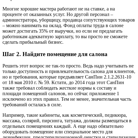
Многие хорошие мастера работают не на ставке, а на
проценте от оказанных услуг. Но другой персонал –
администратора, уборщицу, продавца сопутствующих товаров
– можно нанимать на оклад. Фонд оплаты труда в салоне
может достигать 35% от выручки, но если не предлагать
работникам адекватную зарплату, то вы просто не сможете
сделать прибыльный бизнес.
Шаг 2. Найдите помещение для салона
Решить этот вопрос не так-то просто. Ведь надо учитывать не
только доступность и привлекательность салона для клиентов,
но и требования, которые предъявляет СанПин 2.1.2.2631-10
от 18 мая 2010 г. № 59. Кстати, до 2014 года этот СанПин
также требовал соблюдать жесткие нормы к составу и
площади помещений салонов, но сейчас приложение 1
исключено из этих правил. Тем не менее, значительная часть
требований осталась в силе.
Например, такие кабинеты, как косметический, педикюра,
массажа, солярий, пирсинга, татуажа, должны размещаться в
отдельных помещениях каждый. А еще надо обязательно
оборудовать помещение или специальное место для
дезинфекции, предстерилизационной очистки и стерилизации