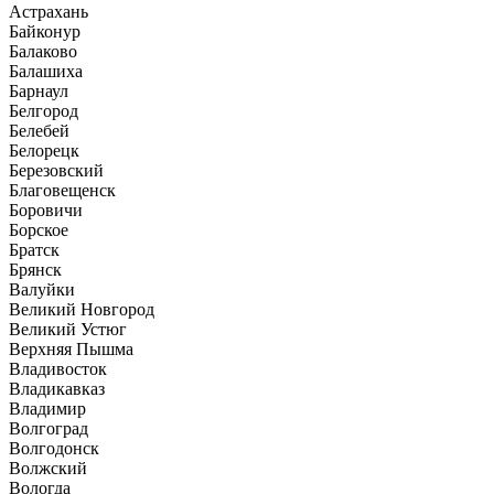
Астрахань
Байконур
Балаково
Балашиха
Барнаул
Белгород
Белебей
Белорецк
Березовский
Благовещенск
Боровичи
Борское
Братск
Брянск
Валуйки
Великий Новгород
Великий Устюг
Верхняя Пышма
Владивосток
Владикавказ
Владимир
Волгоград
Волгодонск
Волжский
Вологда