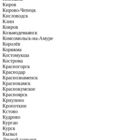
Киров
Кирово-Чепецк
Кисловодск
Клин
Ковров
Козьмодемьянск
Комсомольск-на-Амуре
Королёв
Коряжма
Костомукша
Кострома
Красногорск
Краснодар
Краснознаменск
Краснокамск
Краснокумское
Красноярск
Криулино
Кропоткин
Кстово
Кудрово
Курган
Курск
Кызыл
Лесной городок