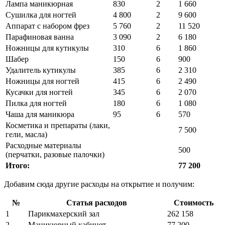
Лампа маникюрная
830
2
1 660
Сушилка для ногтей
4 800
2
9 600
Аппарат с набором фрез
5 760
2
11 520
Парафиновая ванна
3 090
2
6 180
Ножницы для кутикулы
310
6
1 860
Шабер
150
6
900
Удалитель кутикулы
385
6
2 310
Ножницы для ногтей
415
6
2 490
Кусачки для ногтей
345
6
2 070
Пилка для ногтей
180
6
1 080
Чаша для маникюра
95
6
570
Косметика и препараты (лаки,
7 500
гели, масла)
Расходные материалы
500
(перчатки, разовые палочки)
Итого:
77 200
Добавим сюда другие расходы на открытие и получим:
№
Статья расходов
Стоимость
1
Парикмахерский зал
262 158
2
Маникюрный кабинет
77 200