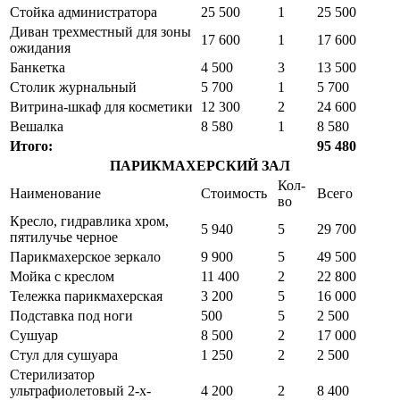
Стойка администратора
25 500
1
25 500
Диван трехместный для зоны
17 600
1
17 600
ожидания
Банкетка
4 500
3
13 500
Столик журнальный
5 700
1
5 700
Витрина-шкаф для косметики
12 300
2
24 600
Вешалка
8 580
1
8 580
Итого:
95 480
ПАРИКМАХЕРСКИЙ ЗАЛ
Кол-
Наименование
Стоимость
Всего
во
Кресло, гидравлика хром,
5 940
5
29 700
пятилучье черное
Парикмахерское зеркало
9 900
5
49 500
Мойка с креслом
11 400
2
22 800
Тележка парикмахерская
3 200
5
16 000
Подставка под ноги
500
5
2 500
Сушуар
8 500
2
17 000
Стул для сушуара
1 250
2
2 500
Стерилизатор
ультрафиолетовый 2-х-
4 200
2
8 400