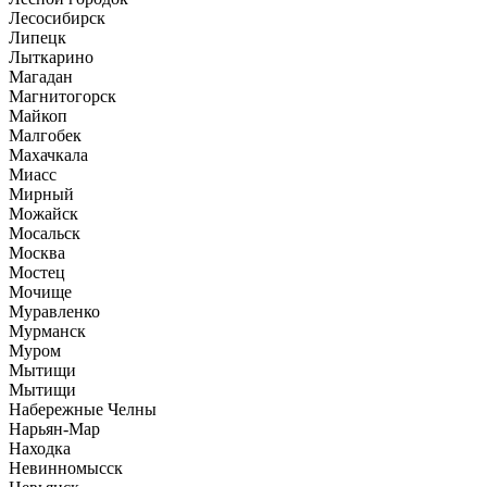
Лесосибирск
Липецк
Лыткарино
Магадан
Магнитогорск
Майкоп
Малгобек
Махачкала
Миасс
Мирный
Можайск
Мосальск
Москва
Мостец
Мочище
Муравленко
Мурманск
Муром
Мытищи
Мытищи
Набережные Челны
Нарьян-Мар
Находка
Невинномысск