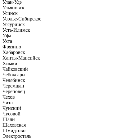
Улан-Удэ
Ульяновск
Усинск
Усолье-Сибирское
Уссурийск
Усть-Илимск
Уфа
Ухта
Фрязино
Хабаровск
Ханты-Мансийск
Химки
Чайковский
Чебоксары
Челябинск
Черемшан
Череповец
Чехов
Чита
Чунский
Чусовой
Шали
Шаховская
Шмидтово
Электросталь