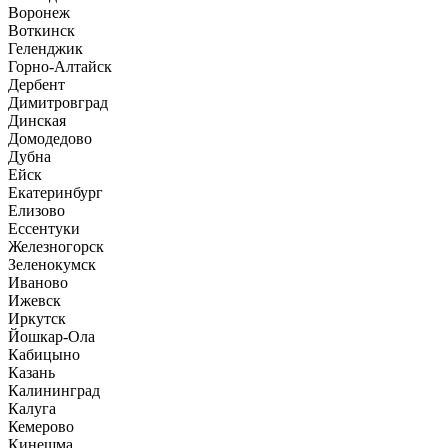
Воронеж
Воткинск
Геленджик
Горно-Алтайск
Дербент
Димитровград
Динская
Домодедово
Дубна
Ейск
Екатеринбург
Елизово
Ессентуки
Железногорск
Зеленокумск
Иваново
Ижевск
Иркутск
Йошкар-Ола
Кабицыно
Казань
Калининград
Калуга
Кемерово
Кинешма