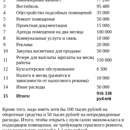
3
Вестибюль
95 480
4
Обустройство подсобных помещений
35 000
5
Ремонт помещения
50 000
6
Проектная документация
15 000
7
Аренда помещения на два месяца
100 000
8
Коммунальные услуги и связь
10 000
9
Реклама
20 000
10
Закупка косметики для продажи
50 000
Резерв для выплаты зарплаты на месяц
11
150 000
работы
12
Бухгалтерское обслуживание
6 500
Налоги в месяц (разнятся в
13
10 000
зависимости от налогового режима)
14
Иные расходы
50 000
916 338
15
Итого:
рублей
Кроме того, надо иметь хотя бы 100 тысяч рублей на
оборотные средства и 50 тысяч рублей на непредвиденные
расходы. Итого, чтобы открыть с нуля салон эконом-класса в
подходящем помещении, не требующем серьезного ремонта,