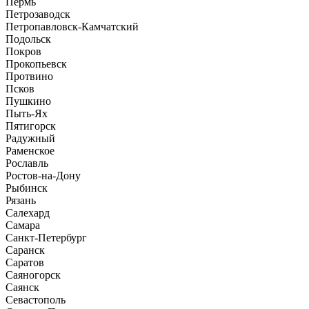
Пермь
Петрозаводск
Петропавловск-Камчатский
Подольск
Покров
Прокопьевск
Протвино
Псков
Пушкино
Пыть-Ях
Пятигорск
Радужный
Раменское
Рославль
Ростов-на-Дону
Рыбинск
Рязань
Салехард
Самара
Санкт-Петербург
Саранск
Саратов
Саяногорск
Саянск
Севастополь