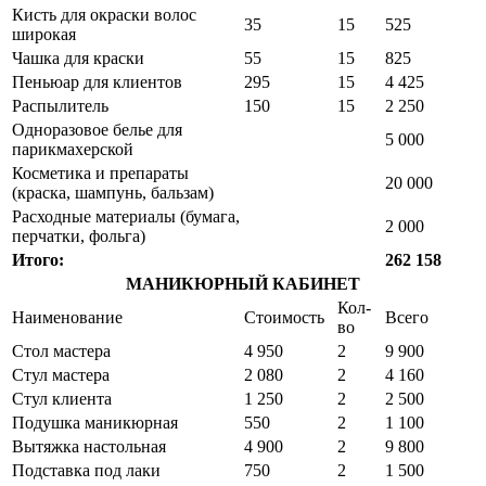
Кисть для окраски волос
35
15
525
широкая
Чашка для краски
55
15
825
Пеньюар для клиентов
295
15
4 425
Распылитель
150
15
2 250
Одноразовое белье для
5 000
парикмахерской
Косметика и препараты
20 000
(краска, шампунь, бальзам)
Расходные материалы (бумага,
2 000
перчатки, фольга)
Итого:
262 158
МАНИКЮРНЫЙ КАБИНЕТ
Кол-
Наименование
Стоимость
Всего
во
Стол мастера
4 950
2
9 900
Стул мастера
2 080
2
4 160
Стул клиента
1 250
2
2 500
Подушка маникюрная
550
2
1 100
Вытяжка настольная
4 900
2
9 800
Подставка под лаки
750
2
1 500