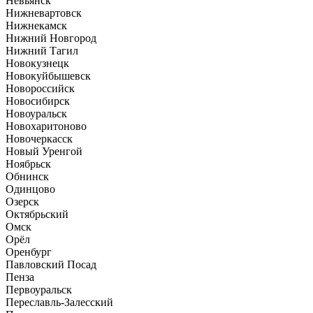
Невьянск
Нижневартовск
Нижнекамск
Нижний Новгород
Нижний Тагил
Новокузнецк
Новокуйбышевск
Новороссийск
Новосибирск
Новоуральск
Новохаритоново
Новочеркасск
Новый Уренгой
Ноябрьск
Обнинск
Одинцово
Озерск
Октябрьский
Омск
Орёл
Оренбург
Павловский Посад
Пенза
Первоуральск
Переславль-Залесский