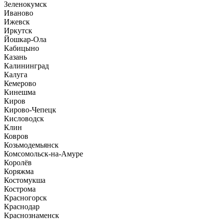
Зеленокумск
Иваново
Ижевск
Иркутск
Йошкар-Ола
Кабицыно
Казань
Калининград
Калуга
Кемерово
Кинешма
Киров
Кирово-Чепецк
Кисловодск
Клин
Ковров
Козьмодемьянск
Комсомольск-на-Амуре
Королёв
Коряжма
Костомукша
Кострома
Красногорск
Краснодар
Краснознаменск