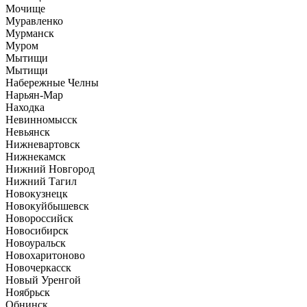
Мочище
Муравленко
Мурманск
Муром
Мытищи
Мытищи
Набережные Челны
Нарьян-Мар
Находка
Невинномысск
Невьянск
Нижневартовск
Нижнекамск
Нижний Новгород
Нижний Тагил
Новокузнецк
Новокуйбышевск
Новороссийск
Новосибирск
Новоуральск
Новохаритоново
Новочеркасск
Новый Уренгой
Ноябрьск
Обнинск