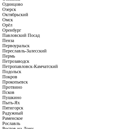
Одинцово
Озерск
Октябрьский
Омск
Орёл
Оренбург
Павловский Посад
Пенза
Первоуральск
Переславль-Залесский
Пермь
Петрозаводск
Петропавловск-Камчатский
Подольск
Покров
Прокопьевск
Протвино
Псков
Пушкино
Пыть-Ях
Пятигорск
Радужный
Раменское
Рославль
Ростов-на-Дону