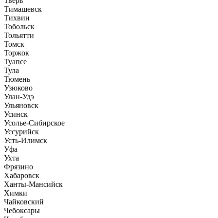
Тверь
Тимашевск
Тихвин
Тобольск
Тольятти
Томск
Торжок
Туапсе
Тула
Тюмень
Узюково
Улан-Удэ
Ульяновск
Усинск
Усолье-Сибирское
Уссурийск
Усть-Илимск
Уфа
Ухта
Фрязино
Хабаровск
Ханты-Мансийск
Химки
Чайковский
Чебоксары