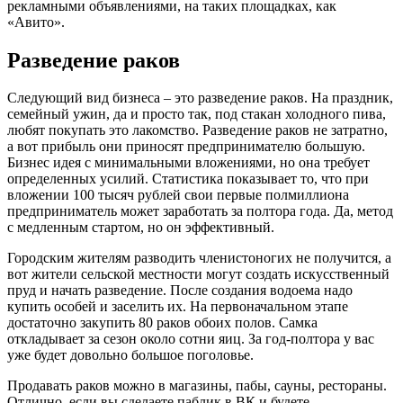
рекламными объявлениями, на таких площадках, как
«Авито».
Разведение раков
Следующий вид бизнеса – это разведение раков. На праздник,
семейный ужин, да и просто так, под стакан холодного пива,
любят покупать это лакомство. Разведение раков не затратно,
а вот прибыль они приносят предпринимателю большую.
Бизнес идея с минимальными вложениями, но она требует
определенных усилий. Статистика показывает то, что при
вложении 100 тысяч рублей свои первые полмиллиона
предприниматель может заработать за полтора года. Да, метод
с медленным стартом, но он эффективный.
Городским жителям разводить членистоногих не получится, а
вот жители сельской местности могут создать искусственный
пруд и начать разведение. После создания водоема надо
купить особей и заселить их. На первоначальном этапе
достаточно закупить 80 раков обоих полов. Самка
откладывает за сезон около сотни яиц. За год-полтора у вас
уже будет довольно большое поголовье.
Продавать раков можно в магазины, пабы, сауны, рестораны.
Отлично, если вы сделаете паблик в ВК и будете