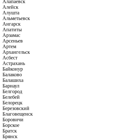
Алапаевск
Алейск
Алушта
Альметьевск
Ангарск
Апатиты
Арзамас
Арсеньев
Артем
Архангельск
Асбест
Астрахань
Байконур
Балаково
Балашиха
Барнаул
Белгород
Белебей
Белорецк
Березовский
Благовещенск
Боровичи
Борское
Братск
Брянск