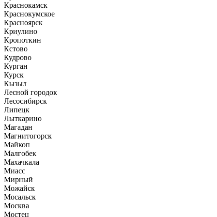
Краснокамск
Краснокумское
Красноярск
Криулино
Кропоткин
Кстово
Кудрово
Курган
Курск
Кызыл
Лесной городок
Лесосибирск
Липецк
Лыткарино
Магадан
Магнитогорск
Майкоп
Малгобек
Махачкала
Миасс
Мирный
Можайск
Мосальск
Москва
Мостец