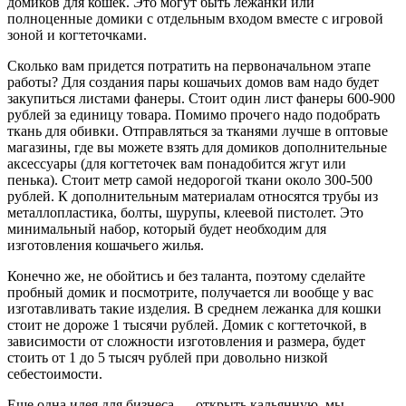
домиков для кошек. Это могут быть лежанки или
полноценные домики с отдельным входом вместе с игровой
зоной и когтеточками.
Сколько вам придется потратить на первоначальном этапе
работы? Для создания пары кошачьих домов вам надо будет
закупиться листами фанеры. Стоит один лист фанеры 600-900
рублей за единицу товара. Помимо прочего надо подобрать
ткань для обивки. Отправляться за тканями лучше в оптовые
магазины, где вы можете взять для домиков дополнительные
аксессуары (для когтеточек вам понадобится жгут или
пенька). Стоит метр самой недорогой ткани около 300-500
рублей. К дополнительным материалам относятся трубы из
металлопластика, болты, шурупы, клеевой пистолет. Это
минимальный набор, который будет необходим для
изготовления кошачьего жилья.
Конечно же, не обойтись и без таланта, поэтому сделайте
пробный домик и посмотрите, получается ли вообще у вас
изготавливать такие изделия. В среднем лежанка для кошки
стоит не дороже 1 тысячи рублей. Домик с когтеточкой, в
зависимости от сложности изготовления и размера, будет
стоить от 1 до 5 тысяч рублей при довольно низкой
себестоимости.
Еще одна идея для бизнеса — открыть кальянную, мы