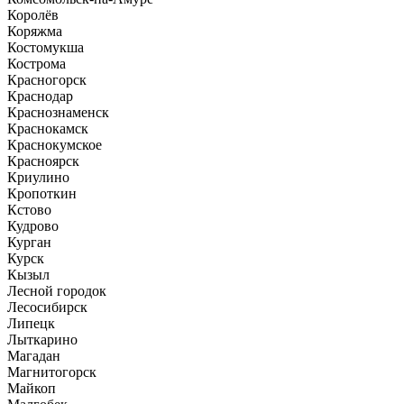
Королёв
Коряжма
Костомукша
Кострома
Красногорск
Краснодар
Краснознаменск
Краснокамск
Краснокумское
Красноярск
Криулино
Кропоткин
Кстово
Кудрово
Курган
Курск
Кызыл
Лесной городок
Лесосибирск
Липецк
Лыткарино
Магадан
Магнитогорск
Майкоп