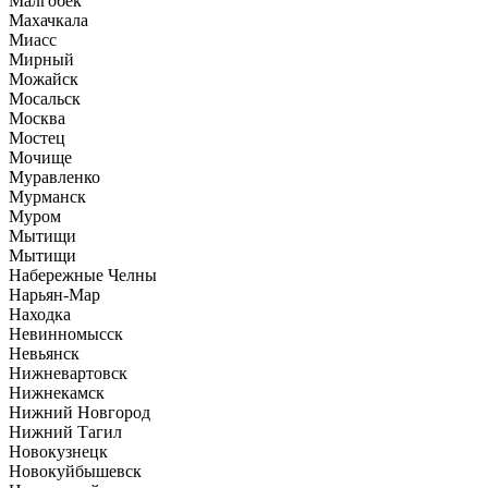
Малгобек
Махачкала
Миасс
Мирный
Можайск
Мосальск
Москва
Мостец
Мочище
Муравленко
Мурманск
Муром
Мытищи
Мытищи
Набережные Челны
Нарьян-Мар
Находка
Невинномысск
Невьянск
Нижневартовск
Нижнекамск
Нижний Новгород
Нижний Тагил
Новокузнецк
Новокуйбышевск