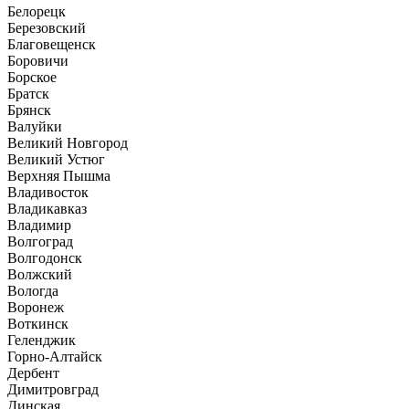
Белорецк
Березовский
Благовещенск
Боровичи
Борское
Братск
Брянск
Валуйки
Великий Новгород
Великий Устюг
Верхняя Пышма
Владивосток
Владикавказ
Владимир
Волгоград
Волгодонск
Волжский
Вологда
Воронеж
Воткинск
Геленджик
Горно-Алтайск
Дербент
Димитровград
Динская