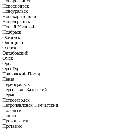
Новороссийск
Новосибирск
Новоуральск
Новохаритоново
Новочеркасск
Новый Уренгой
Ноябрьск
Обнинск
Одинцово
Озерск
Октябрьский
Омск
Орёл
Оренбург
Павловский Посад
Пенза
Первоуральск
Переславль-Залесский
Пермь
Петрозаводск
Петропавловск-Камчатский
Подольск
Покров
Прокопьевск
Протвино