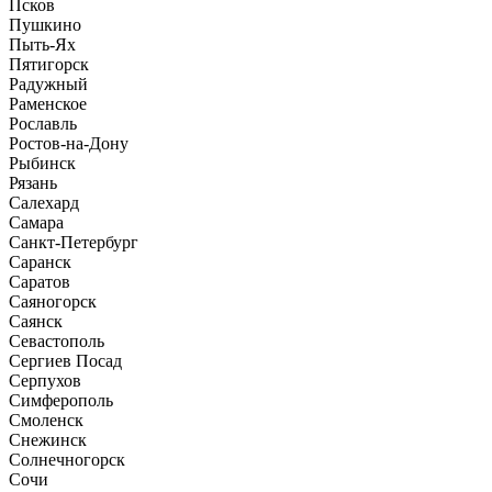
Псков
Пушкино
Пыть-Ях
Пятигорск
Радужный
Раменское
Рославль
Ростов-на-Дону
Рыбинск
Рязань
Салехард
Самара
Санкт-Петербург
Саранск
Саратов
Саяногорск
Саянск
Севастополь
Сергиев Посад
Серпухов
Симферополь
Смоленск
Снежинск
Солнечногорск
Сочи