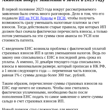
В первой половине 2023 года вокруг рассматриваемого
заявления было очень много разговоров. Дело в том, что его
подавали
ИП на УСН Доходы
и
ПСН
, чтобы получить
возможность сразу уменьшать налоговые платежи за счет
взносов. Тогда действовали старые правила, при которых ИП
должен был сначала фактически перечислить взносы, а только
потом уменьшать на эти суммы свои авансы по УСН или
стоимость патента.
С введением ЕНС возникла проблема с фактической уплатой
страховых взносов ИП в целях уменьшения налогов. Ведь по
закону они списывались с ЕНС в последний день срока их
уплаты. А именно, 31 декабря текущего года списывались
взносы в минимальном размере, который прописан в НК РФ,
а 1 июля следующего года — переменная часть взносов,
равная 1% с суммы дохода более 300 тыс. рублей.
Таким образом, перечисление суммы страховых взносов на
ЕНС еще ничего не означало. Чтобы они считались
фактически уплаченными, необходимо было после
пополнения ЕНС подать то самое заявление о зачете суммы
сальдо в счет страховых взносов ИП.
Новый порядок стал сложностью для многих