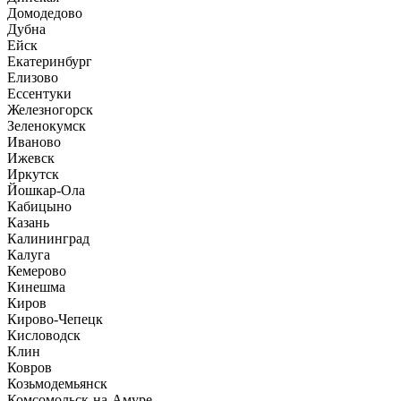
Домодедово
Дубна
Ейск
Екатеринбург
Елизово
Ессентуки
Железногорск
Зеленокумск
Иваново
Ижевск
Иркутск
Йошкар-Ола
Кабицыно
Казань
Калининград
Калуга
Кемерово
Кинешма
Киров
Кирово-Чепецк
Кисловодск
Клин
Ковров
Козьмодемьянск
Комсомольск-на-Амуре