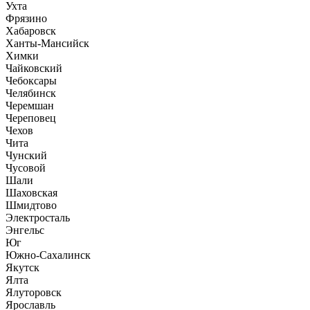
Ухта
Фрязино
Хабаровск
Ханты-Мансийск
Химки
Чайковский
Чебоксары
Челябинск
Черемшан
Череповец
Чехов
Чита
Чунский
Чусовой
Шали
Шаховская
Шмидтово
Электросталь
Энгельс
Юг
Южно-Сахалинск
Якутск
Ялта
Ялуторовск
Ярославль