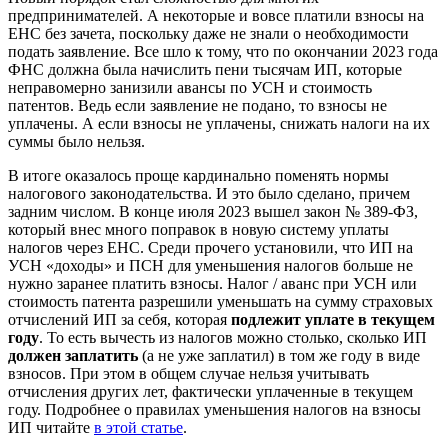
предпринимателей. А некоторые и вовсе платили взносы на
ЕНС без зачета, поскольку даже не знали о необходимости
подать заявление. Все шло к тому, что по окончании 2023 года
ФНС должна была начислить пени тысячам ИП, которые
неправомерно занизили авансы по УСН и стоимость
патентов. Ведь если заявление не подано, то взносы не
уплачены. А если взносы не уплачены, снижать налоги на их
суммы было нельзя.
В итоге оказалось проще кардинально поменять нормы
налогового законодательства. И это было сделано, причем
задним числом. В конце июля 2023 вышел закон № 389-ФЗ,
который внес много поправок в новую систему уплаты
налогов через ЕНС. Среди прочего установили, что ИП на
УСН «доходы» и ПСН для уменьшения налогов больше не
нужно заранее платить взносы. Налог / аванс при УСН или
стоимость патента разрешили уменьшать на сумму страховых
отчислений ИП за себя, которая
подлежит уплате в текущем
году
. То есть вычесть из налогов можно столько, сколько ИП
должен заплатить
(а не уже заплатил) в том же году в виде
взносов. При этом в общем случае нельзя учитывать
отчисления других лет, фактически уплаченные в текущем
году. Подробнее о правилах уменьшения налогов на взносы
ИП читайте
в этой статье
.