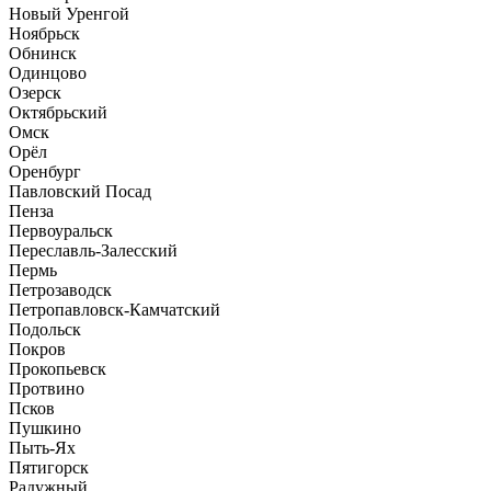
Новый Уренгой
Ноябрьск
Обнинск
Одинцово
Озерск
Октябрьский
Омск
Орёл
Оренбург
Павловский Посад
Пенза
Первоуральск
Переславль-Залесский
Пермь
Петрозаводск
Петропавловск-Камчатский
Подольск
Покров
Прокопьевск
Протвино
Псков
Пушкино
Пыть-Ях
Пятигорск
Радужный