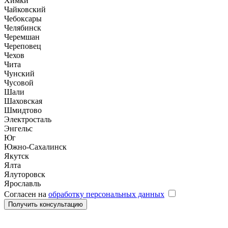
Химки
Чайковский
Чебоксары
Челябинск
Черемшан
Череповец
Чехов
Чита
Чунский
Чусовой
Шали
Шаховская
Шмидтово
Электросталь
Энгельс
Юг
Южно-Сахалинск
Якутск
Ялта
Ялуторовск
Ярославль
Согласен на
обработку персональных данных
Получить консультацию