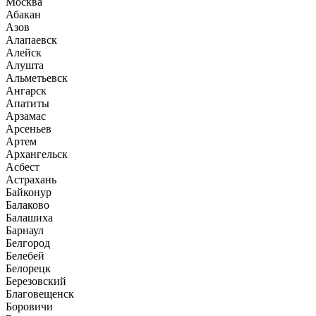
Москва
Абакан
Азов
Алапаевск
Алейск
Алушта
Альметьевск
Ангарск
Апатиты
Арзамас
Арсеньев
Артем
Архангельск
Асбест
Астрахань
Байконур
Балаково
Балашиха
Барнаул
Белгород
Белебей
Белорецк
Березовский
Благовещенск
Боровичи