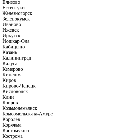
Елизово
Ессентуки
Железногорск
Зеленокумск
Иваново
Ижевск
Иркутск
Йошкар-Ола
Кабицыно
Казань
Калининград
Калуга
Кемерово
Кинешма
Киров
Кирово-Чепецк
Кисловодск
Клин
Ковров
Козьмодемьянск
Комсомольск-на-Амуре
Королёв
Коряжма
Костомукша
Кострома