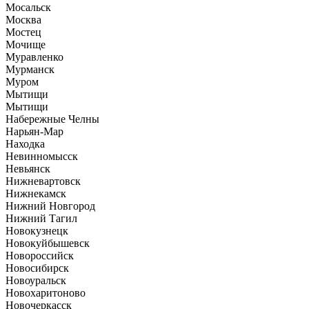
Мосальск
Москва
Мостец
Мочище
Муравленко
Мурманск
Муром
Мытищи
Мытищи
Набережные Челны
Нарьян-Мар
Находка
Невинномысск
Невьянск
Нижневартовск
Нижнекамск
Нижний Новгород
Нижний Тагил
Новокузнецк
Новокуйбышевск
Новороссийск
Новосибирск
Новоуральск
Новохаритоново
Новочеркасск