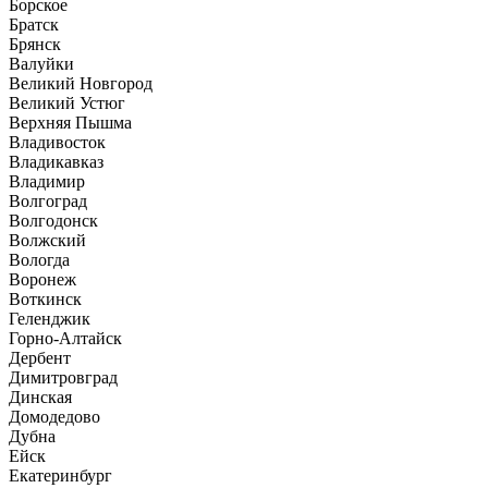
Борское
Братск
Брянск
Валуйки
Великий Новгород
Великий Устюг
Верхняя Пышма
Владивосток
Владикавказ
Владимир
Волгоград
Волгодонск
Волжский
Вологда
Воронеж
Воткинск
Геленджик
Горно-Алтайск
Дербент
Димитровград
Динская
Домодедово
Дубна
Ейск
Екатеринбург