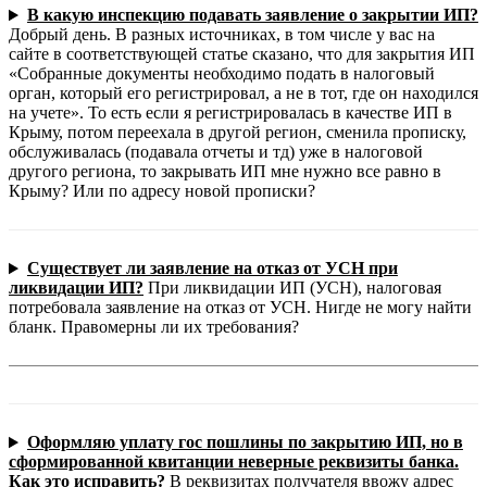
В какую инспекцию подавать заявление о закрытии ИП?
Добрый день. В разных источниках, в том числе у вас на
сайте в соответствующей статье сказано, что для закрытия ИП
«Собранные документы необходимо подать в налоговый
орган, который его регистрировал, а не в тот, где он находился
на учете». То есть если я регистрировалась в качестве ИП в
Крыму, потом переехала в другой регион, сменила прописку,
обслуживалась (подавала отчеты и тд) уже в налоговой
другого региона, то закрывать ИП мне нужно все равно в
Крыму? Или по адресу новой прописки?
Существует ли заявление на отказ от УСН при
ликвидации ИП?
При ликвидации ИП (УСН), налоговая
потребовала заявление на отказ от УСН. Нигде не могу найти
бланк. Правомерны ли их требования?
Оформляю уплату гос пошлины по закрытию ИП, но в
сформированной квитанции неверные реквизиты банка.
Как это исправить?
В реквизитах получателя ввожу адрес