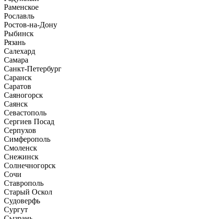
Раменское
Рославль
Ростов-на-Дону
Рыбинск
Рязань
Салехард
Самара
Санкт-Петербург
Саранск
Саратов
Саяногорск
Саянск
Севастополь
Сергиев Посад
Серпухов
Симферополь
Смоленск
Снежинск
Солнечногорск
Сочи
Ставрополь
Старый Оскол
Судоверфь
Сургут
Сызрань