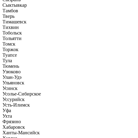
Сыктывкар
Тамбов
Тверь
Тимашевск
Тихвин
Тобольск
Тольятти
Томск
Торжок
Туапсе
Тула
Тюмень
Узюково
Улан-Удэ
Ульяновск
Усинск
Усолье-Сибирское
Уссурийск
Усть-Илимск
Уфа
Ухта
Фрязино
Хабаровск
Ханты-Мансийск