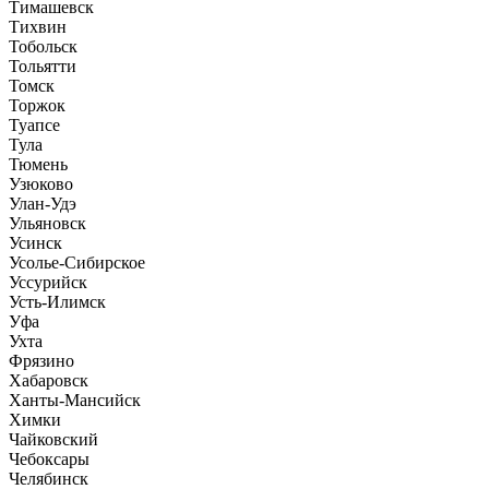
Тимашевск
Тихвин
Тобольск
Тольятти
Томск
Торжок
Туапсе
Тула
Тюмень
Узюково
Улан-Удэ
Ульяновск
Усинск
Усолье-Сибирское
Уссурийск
Усть-Илимск
Уфа
Ухта
Фрязино
Хабаровск
Ханты-Мансийск
Химки
Чайковский
Чебоксары
Челябинск