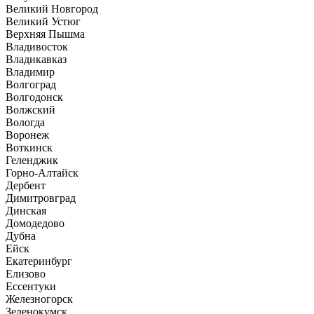
Великий Новгород
Великий Устюг
Верхняя Пышма
Владивосток
Владикавказ
Владимир
Волгоград
Волгодонск
Волжский
Вологда
Воронеж
Воткинск
Геленджик
Горно-Алтайск
Дербент
Димитровград
Динская
Домодедово
Дубна
Ейск
Екатеринбург
Елизово
Ессентуки
Железногорск
Зеленокумск