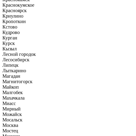
Краснокумское
Красноярск
Криулино
Кропоткин
Кстово
Кудрово
Курган
Курск
Кызыл
Лесной городок
Лесосибирск
Липецк
Лыткарино
Магадан
Магнитогорск
Майкоп
Малгобек
Махачкала
Миасс
Мирный
Можайск
Мосальск
Москва
Мостец