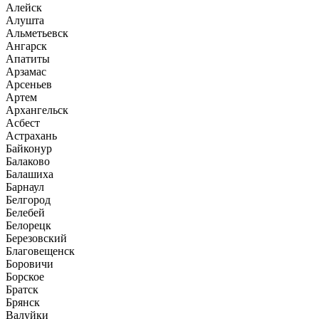
Алейск
Алушта
Альметьевск
Ангарск
Апатиты
Арзамас
Арсеньев
Артем
Архангельск
Асбест
Астрахань
Байконур
Балаково
Балашиха
Барнаул
Белгород
Белебей
Белорецк
Березовский
Благовещенск
Боровичи
Борское
Братск
Брянск
Валуйки