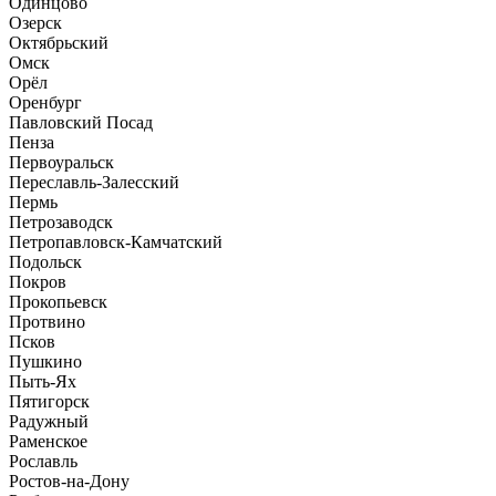
Одинцово
Озерск
Октябрьский
Омск
Орёл
Оренбург
Павловский Посад
Пенза
Первоуральск
Переславль-Залесский
Пермь
Петрозаводск
Петропавловск-Камчатский
Подольск
Покров
Прокопьевск
Протвино
Псков
Пушкино
Пыть-Ях
Пятигорск
Радужный
Раменское
Рославль
Ростов-на-Дону