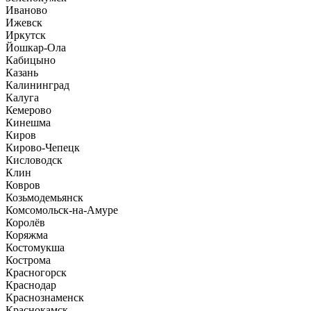
Иваново
Ижевск
Иркутск
Йошкар-Ола
Кабицыно
Казань
Калининград
Калуга
Кемерово
Кинешма
Киров
Кирово-Чепецк
Кисловодск
Клин
Ковров
Козьмодемьянск
Комсомольск-на-Амуре
Королёв
Коряжма
Костомукша
Кострома
Красногорск
Краснодар
Краснознаменск
Краснокамск