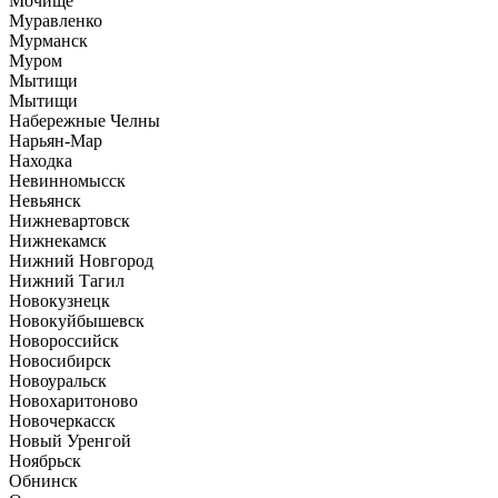
Мочище
Муравленко
Мурманск
Муром
Мытищи
Мытищи
Набережные Челны
Нарьян-Мар
Находка
Невинномысск
Невьянск
Нижневартовск
Нижнекамск
Нижний Новгород
Нижний Тагил
Новокузнецк
Новокуйбышевск
Новороссийск
Новосибирск
Новоуральск
Новохаритоново
Новочеркасск
Новый Уренгой
Ноябрьск
Обнинск