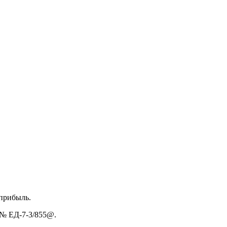
 прибыль.
 № ЕД-7-3/855@.