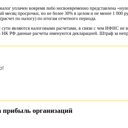
о налог уплачен вовремя либо несвоевременно представлена «нул
 месяц просрочки, но не более 30% в целом и не менее 1 000 руб
(расчет по налогу) по итогам отчетного периода.
й сути являются налоговыми расчетами, в связи с чем ИФНС не 
о в НК РФ данные расчеты именуются декларацией. Штраф за непр
о!
а прибыль организаций