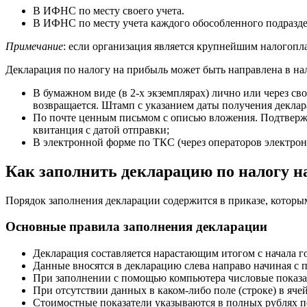
В ИФНС по месту своего учета.
В ИФНС по месту учета каждого обособленного подразде
Примечание
: если организация является крупнейшим налогопл
Декларация по налогу на прибыль может быть направлена в на
В бумажном виде (в 2-х экземплярах) лично или через св
возвращается. Штамп с указанием даты получения декла
По почте ценным письмом с описью вложения. Подтвержде
квитанция с датой отправки;
В электронной форме по ТКС (через операторов электрон
Как заполнить декларацию по налогу н
Порядок заполнения декларации содержится в приказе, которы
Основные правила заполнения декларации
Декларация составляется нарастающим итогом с начала го
Данные вносятся в декларацию слева направо начиная с п
При заполнении с помощью компьютера числовые показа
При отсутствии данных в каком-либо поле (строке) в ячей
Стоимостные показатели указываются в полных рублях по 