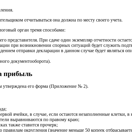
ления.
ательщиком отчитываться она должна по месту своего учета.
логовый орган тремя способами:
оего представителя. При сдаче один экземпляр отчетности остает
рации при возникновении спорных ситуаций будет служить подт
нием отправки декларации в данном случае будет являться опи
ного документооборота).
а прибыль
м утверждена его форма (Приложение № 2).
да;
ервой ячейки, в случае, если остаются незаполненные клетки, в
тели выравниваются по правому краю;
ках также ставится прочерк;
правилам округления (значение меньше 50 копеек отбрасывается,