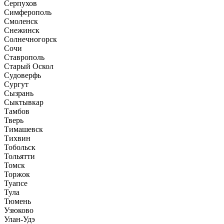
Серпухов
Симферополь
Смоленск
Снежинск
Солнечногорск
Сочи
Ставрополь
Старый Оскол
Судоверфь
Сургут
Сызрань
Сыктывкар
Тамбов
Тверь
Тимашевск
Тихвин
Тобольск
Тольятти
Томск
Торжок
Туапсе
Тула
Тюмень
Узюково
Улан-Удэ