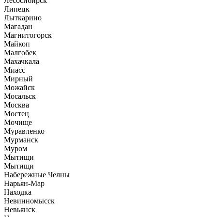
Лесосибирск
Липецк
Лыткарино
Магадан
Магнитогорск
Майкоп
Малгобек
Махачкала
Миасс
Мирный
Можайск
Мосальск
Москва
Мостец
Мочище
Муравленко
Мурманск
Муром
Мытищи
Мытищи
Набережные Челны
Нарьян-Мар
Находка
Невинномысск
Невьянск