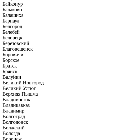
Байконур
Балаково
Балашиха
Барнаул
Белгород
Белебей
Белорецк
Березовский
Благовещенск
Боровичи
Борское
Братск
Брянск
Валуйки
Великий Новгород
Великий Устюг
Верхняя Пышма
Владивосток
Владикавказ
Владимир
Волгоград
Волгодонск
Волжский
Вологда
Воронеж