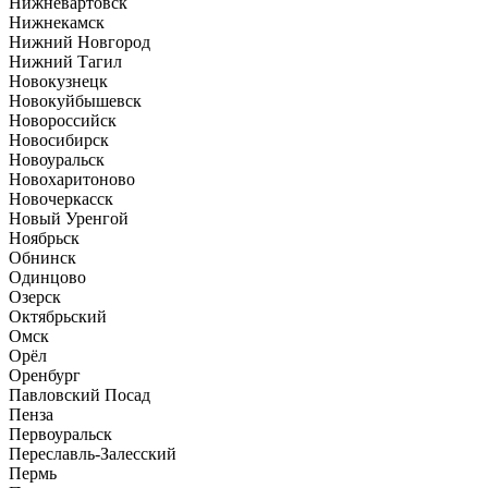
Нижневартовск
Нижнекамск
Нижний Новгород
Нижний Тагил
Новокузнецк
Новокуйбышевск
Новороссийск
Новосибирск
Новоуральск
Новохаритоново
Новочеркасск
Новый Уренгой
Ноябрьск
Обнинск
Одинцово
Озерск
Октябрьский
Омск
Орёл
Оренбург
Павловский Посад
Пенза
Первоуральск
Переславль-Залесский
Пермь