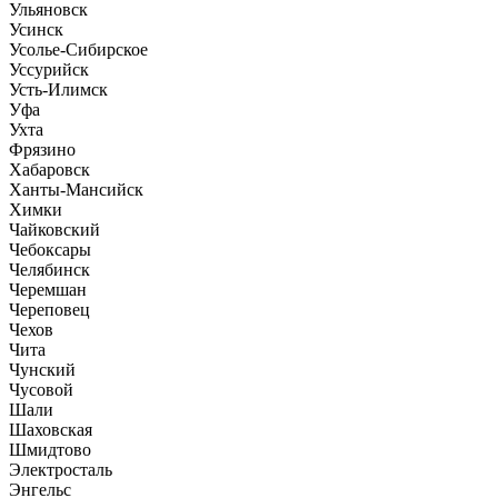
Ульяновск
Усинск
Усолье-Сибирское
Уссурийск
Усть-Илимск
Уфа
Ухта
Фрязино
Хабаровск
Ханты-Мансийск
Химки
Чайковский
Чебоксары
Челябинск
Черемшан
Череповец
Чехов
Чита
Чунский
Чусовой
Шали
Шаховская
Шмидтово
Электросталь
Энгельс