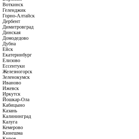
Воткинск
Геленджик
Горно-Алтайск
Дербент
Димитровград
Динская
Домодедово
Дубна
Ейск
Екатеринбург
Елизово
Ессентуки
Железногорск
Зеленокумск
Иваново
Ижевск
Иркутск
Йошкар-Ола
Кабицыно
Казань
Калининград
Калуга
Кемерово
Кинешма
Киров