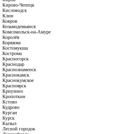
Кирово-Чепецк
Кисловодск
Клин
Ковров
Козьмодемьянск
Комсомольск-на-Амуре
Королёв
Коряжма
Костомукша
Кострома
Красногорск
Краснодар
Краснознаменск
Краснокамск
Краснокумское
Красноярск
Криулино
Кропоткин
Кстово
Кудрово
Курган
Курск
Кызыл
Лесной городок