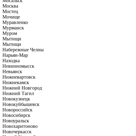
Мосальск
Москва
Мостец
Мочище
Муравленко
Мурманск
Муром
Мытищи
Мытищи
Набережные Челны
Нарьян-Мар
Находка
Невинномысск
Невьянск
Нижневартовск
Нижнекамск
Нижний Новгород
Нижний Тагил
Новокузнецк
Новокуйбышевск
Новороссийск
Новосибирск
Новоуральск
Новохаритоново
Новочеркасск