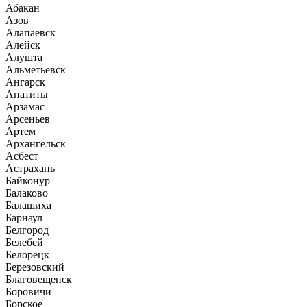
Абакан
Азов
Алапаевск
Алейск
Алушта
Альметьевск
Ангарск
Апатиты
Арзамас
Арсеньев
Артем
Архангельск
Асбест
Астрахань
Байконур
Балаково
Балашиха
Барнаул
Белгород
Белебей
Белорецк
Березовский
Благовещенск
Боровичи
Борское