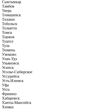
Сыктывкар
Тамбов
Тверь
Тимашевск
Тихвин
Тобольск
Тольятти
Томск
Торжок
Туапсе
Тула
Тюмень
Узюково
Улан-Удэ
Ульяновск
Усинск
Усолье-Сибирское
Уссурийск
Усть-Илимск
Уфа
Ухта
Фрязино
Хабаровск
Ханты-Мансийск
Химки