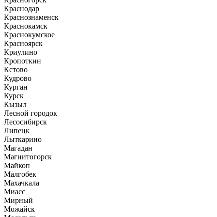
Краснодар
Краснознаменск
Краснокамск
Краснокумское
Красноярск
Криулино
Кропоткин
Кстово
Кудрово
Курган
Курск
Кызыл
Лесной городок
Лесосибирск
Липецк
Лыткарино
Магадан
Магнитогорск
Майкоп
Малгобек
Махачкала
Миасс
Мирный
Можайск