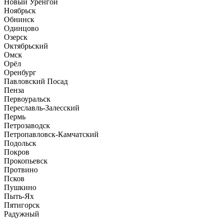
Новый Уренгой
Ноябрьск
Обнинск
Одинцово
Озерск
Октябрьский
Омск
Орёл
Оренбург
Павловский Посад
Пенза
Первоуральск
Переславль-Залесский
Пермь
Петрозаводск
Петропавловск-Камчатский
Подольск
Покров
Прокопьевск
Протвино
Псков
Пушкино
Пыть-Ях
Пятигорск
Радужный