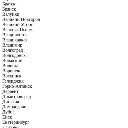
Братск
Брянск
Валуйки
Великий Новгород
Великий Устюг
Верхняя Пышма
Владивосток
Владикавказ
Владимир
Волгоград
Волгодонск
Волжский
Вологда
Воронеж
Воткинск
Геленджик
Горно-Алтайск
Дербент
Димитровград
Динская
Домодедово
Дубна
Ейск
Екатеринбург
Елизово