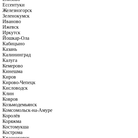
Ессентуки
Железногорск
Зеленокумск
Иваново
Ижевск
Иркутск
Йошкар-Ола
Кабицыно
Казань
Калининград
Калуга
Кемерово
Кинешма
Киров
Кирово-Чепецк
Кисловодск
Клин
Ковров
Козьмодемьянск
Комсомольск-на-Амуре
Королёв
Коряжма
Костомукша
Кострома
Красногорск