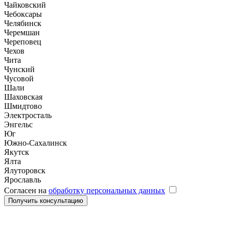
Чайковский
Чебоксары
Челябинск
Черемшан
Череповец
Чехов
Чита
Чунский
Чусовой
Шали
Шаховская
Шмидтово
Электросталь
Энгельс
Юг
Южно-Сахалинск
Якутск
Ялта
Ялуторовск
Ярославль
Согласен на
обработку персональных данных
Получить консультацию