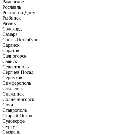
Раменское
Рославль
Ростов-на-Дону
Рыбинск
Рязань
Салехард
Самара
Санкт-Петербург
Саранск
Саратов
Саяногорск
Саянск
Севастополь
Сергиев Посад
Серпухов
Симферополь
Смоленск
Снежинск
Солнечногорск
Сочи
Ставрополь
Старый Оскол
Судоверфь
Сургут
Сызрань