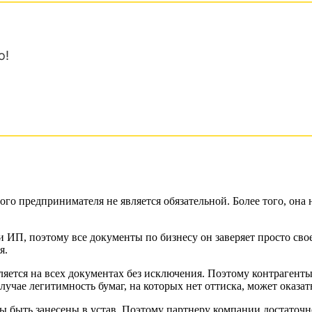
о!
ного предпринимателя не является обязательной. Более того, о
и ИП, поэтому все документы по бизнесу он заверяет просто св
я.
вляется на всех документах без исключения. Поэтому контрагенты
случае легитимность бумаг, на которых нет оттиска, может оказа
 быть занесены в устав. Поэтому партнеру компании достаточн