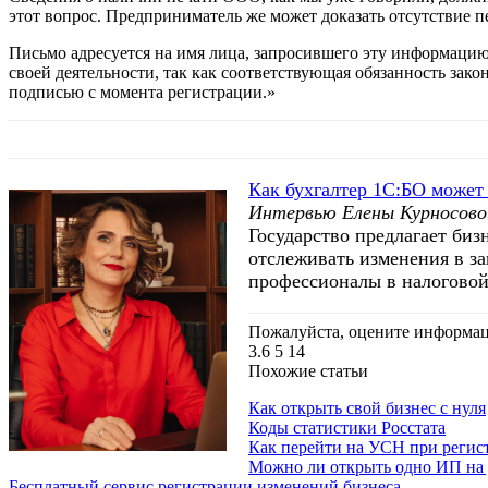
этот вопрос. Предприниматель же может доказать отсутствие 
Письмо адресуется на имя лица, запросившего эту информацию
своей деятельности, так как соответствующая обязанность за
подписью с момента регистрации.»
Как бухгалтер 1С:БО может
Интервью Елены Курносово
Государство предлагает биз
отслеживать изменения в за
профессионалы в налоговой
Пожалуйста, оцените информаци
3.6
5
14
Похожие статьи
Как открыть свой бизнес с нуля
Коды статистики Росстата
Как перейти на УСН при реги
Можно ли открыть одно ИП на
Бесплатный сервис регистрации изменений бизнеса