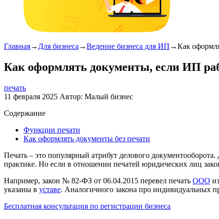
Главная
→
Для бизнеса
→
Ведение бизнеса для ИП
→
Как оформля
Как оформлять документы, если ИП раб
печать
11 февраля 2025
Автор:
Малый бизнес
Содержание
Функции печати
Как оформлять документы без печати
Печать – это популярный атрибут делового документооборота.
практике. Но если в отношении печатей юридических лиц закон
Например, закон № 82-ФЗ от 06.04.2015 перевел печать
ООО
из
указаны в
уставе
. Аналогичного закона про индивидуальных пр
Бесплатная консультация по регистрации бизнеса