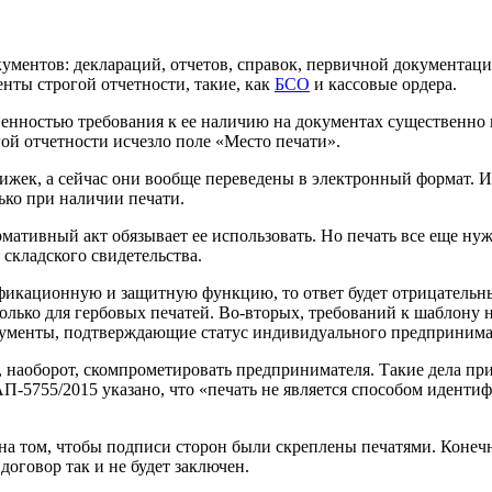
ументов: деклараций, отчетов, справок, первичной документации
енты строгой отчетности, такие, как
БСО
и кассовые ордера.
венностью требования к ее наличию на документах существенно
ой отчетности исчезло поле «Место печати».
ижек, а сейчас они вообще переведены в электронный формат. 
ько при наличии печати.
рмативный акт обязывает ее использовать. Но печать все еще н
 складского свидетельства.
ификационную и защитную функцию, то ответ будет отрицательн
только для гербовых печатей. Во-вторых, требований к шаблону 
окументы, подтверждающие статус индивидуального предпринима
 наоборот, скомпрометировать предпринимателя. Такие дела при
АП-5755/2015 указано, что «печать не является способом идент
 на том, чтобы подписи сторон были скреплены печатями. Конечн
договор так и не будет заключен.