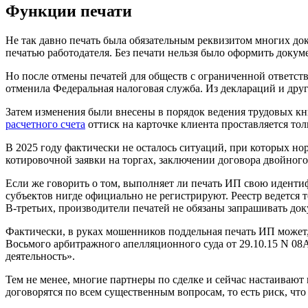
Функции печати
Не так давно печать была обязательным реквизитом многих док
печатью работодателя. Без печати нельзя было оформить докум
Но после отмены печатей для обществ с ограниченной ответст
отменила Федеральная налоговая служба. Из деклараций и друг
Затем изменения были внесены в порядок ведения трудовых кн
расчетного счета
оттиск на карточке клиента проставляется тол
В 2025 году фактически не осталось ситуаций, при которых но
котировочной заявки на торгах, заключении договора двойного
Если же говорить о том, выполняет ли печать ИП свою идент
субъектов нигде официально не регистрируют. Реестр ведется 
В-третьих, производители печатей не обязаны запрашивать д
Фактически, в руках мошенников поддельная печать ИП может,
Восьмого арбитражного апелляционного суда от 29.10.15 N 08
деятельность».
Тем не менее, многие партнеры по сделке и сейчас настаивают
договорятся по всем существенным вопросам, то есть риск, что 