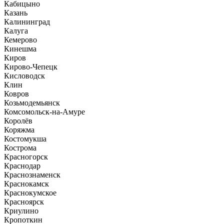
Кабицыно
Казань
Калининград
Калуга
Кемерово
Кинешма
Киров
Кирово-Чепецк
Кисловодск
Клин
Ковров
Козьмодемьянск
Комсомольск-на-Амуре
Королёв
Коряжма
Костомукша
Кострома
Красногорск
Краснодар
Краснознаменск
Краснокамск
Краснокумское
Красноярск
Криулино
Кропоткин