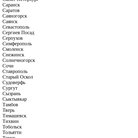
Саранск
Саратов
Саяногорск
Саянск
Севастополь
Сергиев Посад
Серпухов
Симферополь
Смоленск
Снежинск
Солнечногорск
Сочи
Ставрополь
Старый Оскол
Судоверфь
Сургут
Сызрань
Сыктывкар
Тамбов
Тверь
Тимашевск
Тихвин
Тобольск
Тольятти
Томск