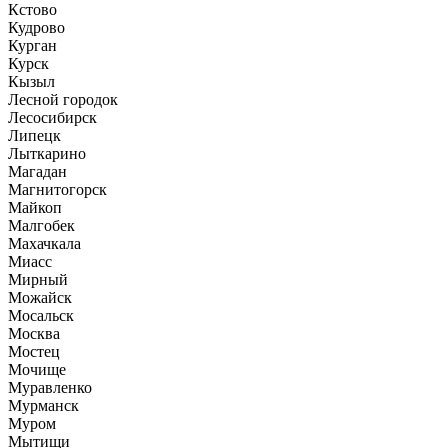
Кстово
Кудрово
Курган
Курск
Кызыл
Лесной городок
Лесосибирск
Липецк
Лыткарино
Магадан
Магнитогорск
Майкоп
Малгобек
Махачкала
Миасс
Мирный
Можайск
Мосальск
Москва
Мостец
Мочище
Муравленко
Мурманск
Муром
Мытищи