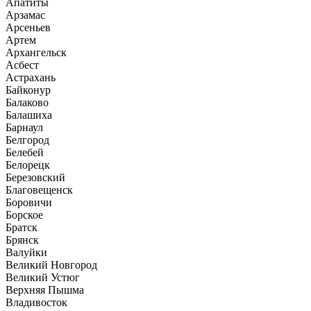
Апатиты
Арзамас
Арсеньев
Артем
Архангельск
Асбест
Астрахань
Байконур
Балаково
Балашиха
Барнаул
Белгород
Белебей
Белорецк
Березовский
Благовещенск
Боровичи
Борское
Братск
Брянск
Валуйки
Великий Новгород
Великий Устюг
Верхняя Пышма
Владивосток