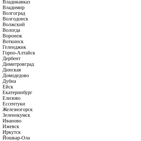
Владикавказ
Владимир
Волгоград
Волгодонск
Волжский
Вологда
Воронеж
Воткинск
Геленджик
Горно-Алтайск
Дербент
Димитровград
Динская
Домодедово
Дубна
Ейск
Екатеринбург
Елизово
Ессентуки
Железногорск
Зеленокумск
Иваново
Ижевск
Иркутск
Йошкар-Ола