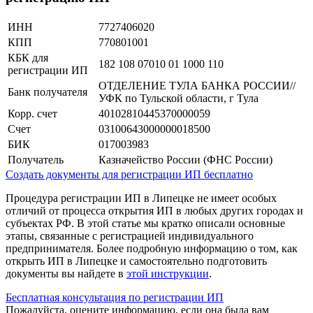
ИНН
7727406020
КПП
770801001
КБК для
182 108 07010 01 1000 110
регистрации ИП
ОТДЕЛЕНИЕ ТУЛА БАНКА РОССИИ//
Банк получателя
УФК по Тульской области, г Тула
Корр. счет
40102810445370000059
Счет
03100643000000018500
БИК
017003983
Получатель
Казначейство России (ФНС России)
Создать документы для регистрации ИП бесплатно
Процедура регистрации ИП в Липецке не имеет особых
отличий от процесса открытия ИП в любых других городах и
субъектах РФ. В этой статье мы кратко описали основные
этапы, связанные с регистрацией индивидуального
предпринимателя. Более подробную информацию о том, как
открыть ИП в Липецке и самостоятельно подготовить
документы вы найдете в
этой инструкции
.
Бесплатная консультация по регистрации ИП
Пожалуйста, оцените информацию, если она была вам