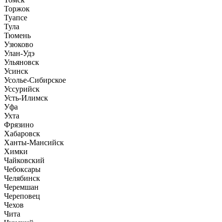
Торжок
Туапсе
Тула
Тюмень
Узюково
Улан-Удэ
Ульяновск
Усинск
Усолье-Сибирское
Уссурийск
Усть-Илимск
Уфа
Ухта
Фрязино
Хабаровск
Ханты-Мансийск
Химки
Чайковский
Чебоксары
Челябинск
Черемшан
Череповец
Чехов
Чита