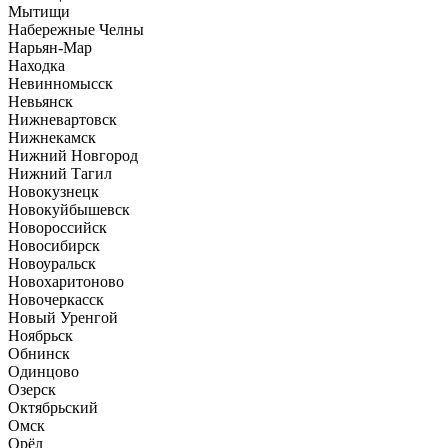
Мытищи
Набережные Челны
Нарьян-Мар
Находка
Невинномысск
Невьянск
Нижневартовск
Нижнекамск
Нижний Новгород
Нижний Тагил
Новокузнецк
Новокуйбышевск
Новороссийск
Новосибирск
Новоуральск
Новохаритоново
Новочеркасск
Новый Уренгой
Ноябрьск
Обнинск
Одинцово
Озерск
Октябрьский
Омск
Орёл