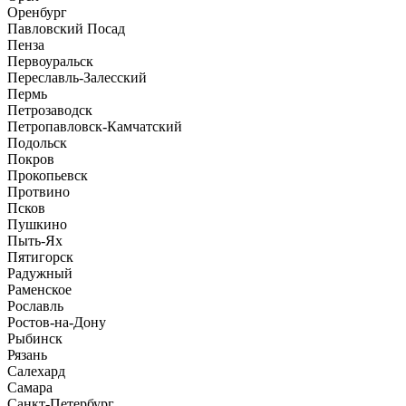
Оренбург
Павловский Посад
Пенза
Первоуральск
Переславль-Залесский
Пермь
Петрозаводск
Петропавловск-Камчатский
Подольск
Покров
Прокопьевск
Протвино
Псков
Пушкино
Пыть-Ях
Пятигорск
Радужный
Раменское
Рославль
Ростов-на-Дону
Рыбинск
Рязань
Салехард
Самара
Санкт-Петербург