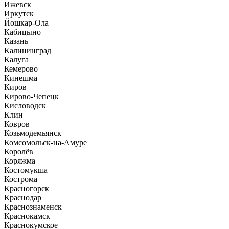
Ижевск
Иркутск
Йошкар-Ола
Кабицыно
Казань
Калининград
Калуга
Кемерово
Кинешма
Киров
Кирово-Чепецк
Кисловодск
Клин
Ковров
Козьмодемьянск
Комсомольск-на-Амуре
Королёв
Коряжма
Костомукша
Кострома
Красногорск
Краснодар
Краснознаменск
Краснокамск
Краснокумское