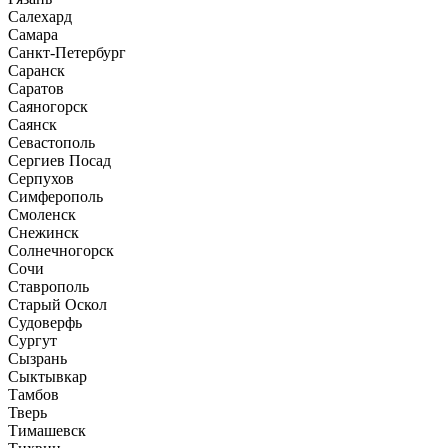
Салехард
Самара
Санкт-Петербург
Саранск
Саратов
Саяногорск
Саянск
Севастополь
Сергиев Посад
Серпухов
Симферополь
Смоленск
Снежинск
Солнечногорск
Сочи
Ставрополь
Старый Оскол
Судоверфь
Сургут
Сызрань
Сыктывкар
Тамбов
Тверь
Тимашевск