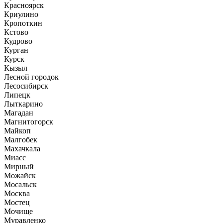
Красноярск
Криулино
Кропоткин
Кстово
Кудрово
Курган
Курск
Кызыл
Лесной городок
Лесосибирск
Липецк
Лыткарино
Магадан
Магнитогорск
Майкоп
Малгобек
Махачкала
Миасс
Мирный
Можайск
Мосальск
Москва
Мостец
Мочище
Муравленко