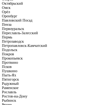
Октябрьский
Омск
Орёл
Оренбург
Павловский Посад
Пенза
Первоуральск
Переславль-Залесский
Пермь
Петрозаводск
Петропавловск-Камчатский
Подольск
Покров
Прокопьевск
Протвино
Псков
Пушкино
Пыть-Ях
Пятигорск
Радужный
Раменское
Рославль
Ростов-на-Дону
Рыбинск
Рязань