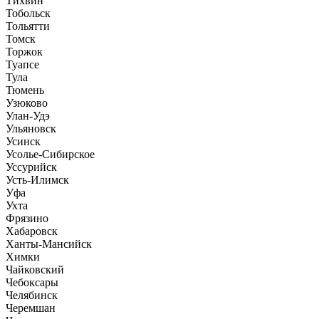
Тихвин
Тобольск
Тольятти
Томск
Торжок
Туапсе
Тула
Тюмень
Узюково
Улан-Удэ
Ульяновск
Усинск
Усолье-Сибирское
Уссурийск
Усть-Илимск
Уфа
Ухта
Фрязино
Хабаровск
Ханты-Мансийск
Химки
Чайковский
Чебоксары
Челябинск
Черемшан