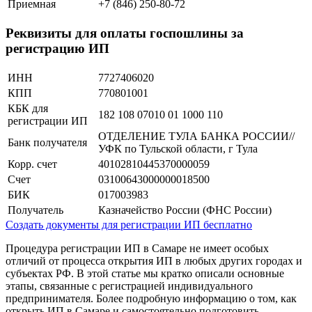
Приемная
+7 (846) 250-80-72
Реквизиты для оплаты госпошлины за
регистрацию ИП
ИНН
7727406020
КПП
770801001
КБК для
182 108 07010 01 1000 110
регистрации ИП
ОТДЕЛЕНИЕ ТУЛА БАНКА РОССИИ//
Банк получателя
УФК по Тульской области, г Тула
Корр. счет
40102810445370000059
Счет
03100643000000018500
БИК
017003983
Получатель
Казначейство России (ФНС России)
Создать документы для регистрации ИП бесплатно
Процедура регистрации ИП в Самаре не имеет особых
отличий от процесса открытия ИП в любых других городах и
субъектах РФ. В этой статье мы кратко описали основные
этапы, связанные с регистрацией индивидуального
предпринимателя. Более подробную информацию о том, как
открыть ИП в Самаре и самостоятельно подготовить