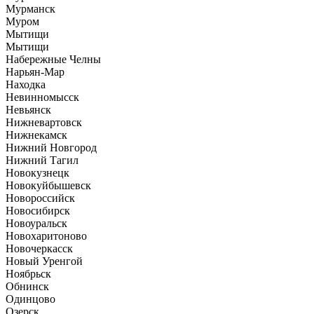
Мурманск
Муром
Мытищи
Мытищи
Набережные Челны
Нарьян-Мар
Находка
Невинномысск
Невьянск
Нижневартовск
Нижнекамск
Нижний Новгород
Нижний Тагил
Новокузнецк
Новокуйбышевск
Новороссийск
Новосибирск
Новоуральск
Новохаритоново
Новочеркасск
Новый Уренгой
Ноябрьск
Обнинск
Одинцово
Озерск