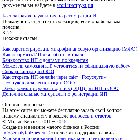
документы вы найдете в
этой инструкции
.
Бесплатная консультация по регистрации ИП
Пожалуйста, оцените информацию, если она была вам
полезна:
3
5
2
Похожие статьи
Как зарегистрировать микрофинансовую организацию (МФО)
Как оформить ИП для работы в такси
Банкротство ИП с долгами по кредитам
Может ли самозанятый устроиться на официальную работу
Срок регистрации ООО
Как открыть ИП онлайн через сайт «Госуслуги»
Что нужно для регистрации ООО
Электронно-цифровая подпись (ЭЦП) для ИП и ООО
Дополнительные материалы по регистрации ИП
Остались вопросы?
На этом сайте вы можете бесплатно задать свой вопрос
нашему специалисту в разделе
вопросов и ответов
.
© Малый Бизнес, 2011 − 2026
Создание и ведение малого бизнеса в России
info@malyi-biznes.ru
Техническая поддержка сервиса
Условия использования
Политика конфиденциальности