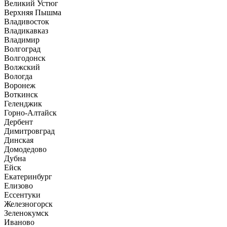
Великий Устюг
Верхняя Пышма
Владивосток
Владикавказ
Владимир
Волгоград
Волгодонск
Волжский
Вологда
Воронеж
Воткинск
Геленджик
Горно-Алтайск
Дербент
Димитровград
Динская
Домодедово
Дубна
Ейск
Екатеринбург
Елизово
Ессентуки
Железногорск
Зеленокумск
Иваново