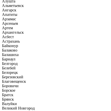
Алушта
Альметьевск
Ангарск
Апатиты
Арзамас
Арсеньев
Артем
Архангельск
Асбест
Астрахань
Байконур
Балаково
Балашиха
Барнаул
Белгород
Белебей
Белорецк
Березовский
Благовещенск
Боровичи
Борское
Братск
Брянск
Валуйки
Великий Новгород