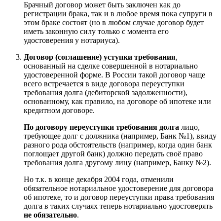
Брачный договор может быть заключен как до
регистрации брака, так и в любое время пока супруги в
этом браке состоят (но в любом случае договор будет
иметь законную силу только с момента его
удостоверения у нотариуса).
Договор (соглашение) уступки требования
,
основанный на сделке совершенной в нотариально
удостоверенной форме. В России такой договор чаще
всего встречается в виде договора переуступки
требования долга (дебиторской задолженности),
основанному, как правило, на договоре об ипотеке или
кредитном договоре.
По договору переуступки требования долга
лицо,
требующее долг с должника (например, Банк №1), ввиду
разного рода обстоятельств (например, когда один банк
поглощает другой банк) должно передать своё право
требования долга другому лицу (например, Банку №2).
Но т.к. в конце декабря 2004 года, отменили
обязательное нотариальное удостоверение для договора
об ипотеке, то и договор переуступки права требования
долга в таких случаях теперь нотариально удостоверять
не обязательно
.