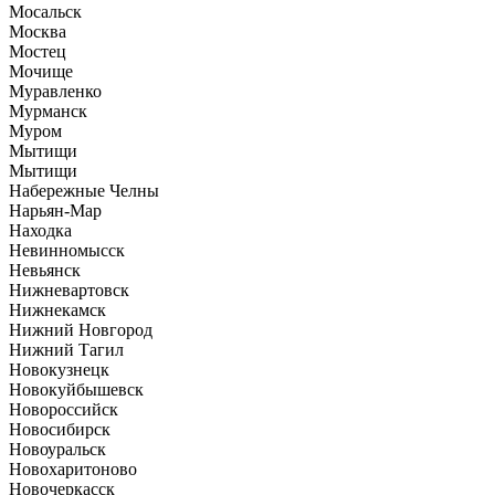
Мосальск
Москва
Мостец
Мочище
Муравленко
Мурманск
Муром
Мытищи
Мытищи
Набережные Челны
Нарьян-Мар
Находка
Невинномысск
Невьянск
Нижневартовск
Нижнекамск
Нижний Новгород
Нижний Тагил
Новокузнецк
Новокуйбышевск
Новороссийск
Новосибирск
Новоуральск
Новохаритоново
Новочеркасск