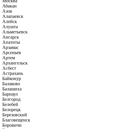
Москва
Абакан
Азов
Алапаевск
Алейск
Алушта
Альметьевск
Ангарск
Апатиты
Арзамас
Арсеньев
Артем
Архангельск
Асбест
Астрахань
Байконур
Балаково
Балашиха
Барнаул
Белгород
Белебей
Белорецк
Березовский
Благовещенск
Боровичи