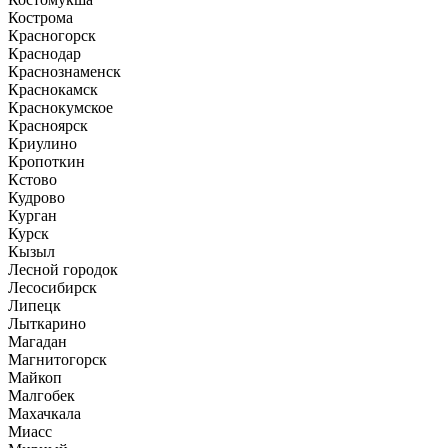
Кострома
Красногорск
Краснодар
Краснознаменск
Краснокамск
Краснокумское
Красноярск
Криулино
Кропоткин
Кстово
Кудрово
Курган
Курск
Кызыл
Лесной городок
Лесосибирск
Липецк
Лыткарино
Магадан
Магнитогорск
Майкоп
Малгобек
Махачкала
Миасс