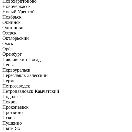
Новохаритоново
Новочеркасск
Новый Уренгой
Ноябрьск
Обнинск
Одинцово
Озерск
Октябрьский
Омск
Орёл
Оренбург
Павловский Посад
Пенза
Первоуральск
Переславль-Залесский
Пермь
Петрозаводск
Петропавловск-Камчатский
Подольск
Покров
Прокопьевск
Протвино
Псков
Пушкино
Пыть-Ях