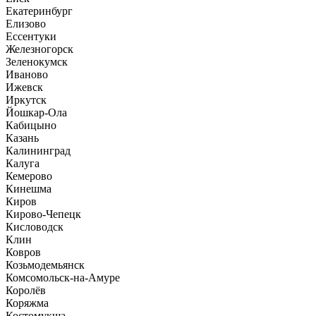
Екатеринбург
Елизово
Ессентуки
Железногорск
Зеленокумск
Иваново
Ижевск
Иркутск
Йошкар-Ола
Кабицыно
Казань
Калининград
Калуга
Кемерово
Кинешма
Киров
Кирово-Чепецк
Кисловодск
Клин
Ковров
Козьмодемьянск
Комсомольск-на-Амуре
Королёв
Коряжма
Костомукша