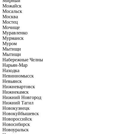
Мирный
Можайск
Мосальск
Москва
Мостец
Мочище
Муравленко
Мурманск
Муром
Мытищи
Мытищи
Набережные Челны
Нарьян-Мар
Находка
Невинномысск
Невьянск
Нижневартовск
Нижнекамск
Нижний Новгород
Нижний Тагил
Новокузнецк
Новокуйбышевск
Новороссийск
Новосибирск
Новоуральск