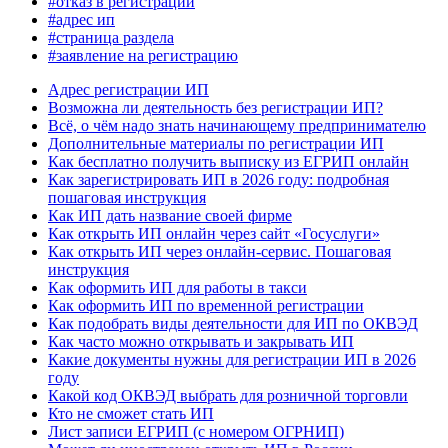
#отказ в регистрации
#адрес ип
#страница раздела
#заявление на регистрацию
Адрес регистрации ИП
Возможна ли деятельность без регистрации ИП?
Всё, о чём надо знать начинающему предпринимателю
Дополнительные материалы по регистрации ИП
Как бесплатно получить выписку из ЕГРИП онлайн
Как зарегистрировать ИП в 2026 году: подробная
пошаговая инструкция
Как ИП дать название своей фирме
Как открыть ИП онлайн через сайт «Госуслуги»
Как открыть ИП через онлайн-сервис. Пошаговая
инструкция
Как оформить ИП для работы в такси
Как оформить ИП по временной регистрации
Как подобрать виды деятельности для ИП по ОКВЭД
Как часто можно открывать и закрывать ИП
Какие документы нужны для регистрации ИП в 2026
году
Какой код ОКВЭД выбрать для розничной торговли
Кто не сможет стать ИП
Лист записи ЕГРИП (с номером ОГРНИП)