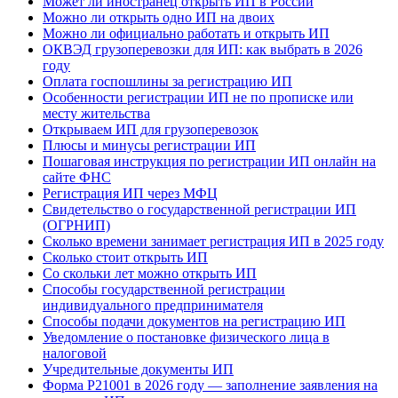
Может ли иностранец открыть ИП в России
Можно ли открыть одно ИП на двоих
Можно ли официально работать и открыть ИП
ОКВЭД грузоперевозки для ИП: как выбрать в 2026
году
Оплата госпошлины за регистрацию ИП
Особенности регистрации ИП не по прописке или
месту жительства
Открываем ИП для грузоперевозок
Плюсы и минусы регистрации ИП
Пошаговая инструкция по регистрации ИП онлайн на
сайте ФНС
Регистрация ИП через МФЦ
Свидетельство о государственной регистрации ИП
(ОГРНИП)
Сколько времени занимает регистрация ИП в 2025 году
Сколько стоит открыть ИП
Со скольки лет можно открыть ИП
Способы государственной регистрации
индивидуального предпринимателя
Способы подачи документов на регистрацию ИП
Уведомление о постановке физического лица в
налоговой
Учредительные документы ИП
Форма Р21001 в 2026 году — заполнение заявления на