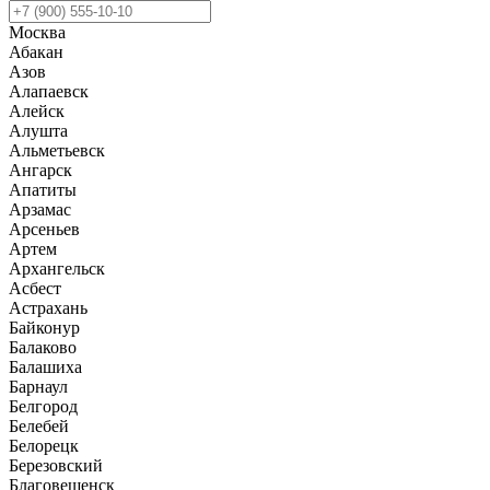
Москва
Абакан
Азов
Алапаевск
Алейск
Алушта
Альметьевск
Ангарск
Апатиты
Арзамас
Арсеньев
Артем
Архангельск
Асбест
Астрахань
Байконур
Балаково
Балашиха
Барнаул
Белгород
Белебей
Белорецк
Березовский
Благовещенск