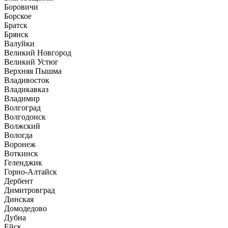
Боровичи
Борское
Братск
Брянск
Валуйки
Великий Новгород
Великий Устюг
Верхняя Пышма
Владивосток
Владикавказ
Владимир
Волгоград
Волгодонск
Волжский
Вологда
Воронеж
Воткинск
Геленджик
Горно-Алтайск
Дербент
Димитровград
Динская
Домодедово
Дубна
Ейск