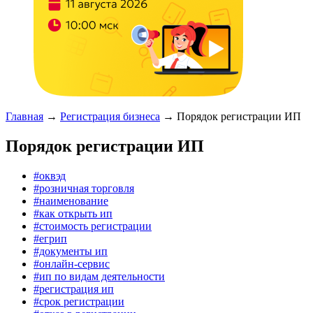
Главная
→
Регистрация бизнеса
→
Порядок регистрации ИП
Порядок регистрации ИП
#оквэд
#розничная торговля
#наименование
#как открыть ип
#стоимость регистрации
#егрип
#документы ип
#онлайн-сервис
#ип по видам деятельности
#регистрация ип
#срок регистрации