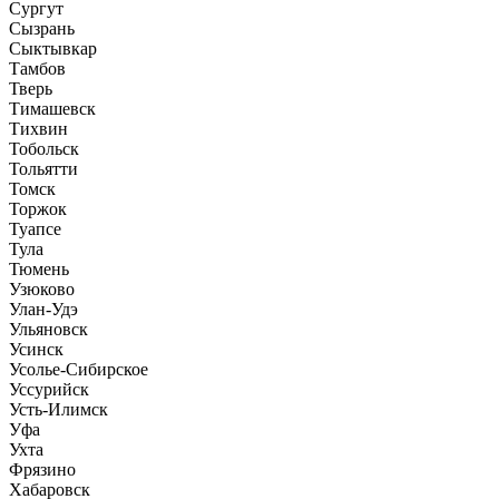
Сургут
Сызрань
Сыктывкар
Тамбов
Тверь
Тимашевск
Тихвин
Тобольск
Тольятти
Томск
Торжок
Туапсе
Тула
Тюмень
Узюково
Улан-Удэ
Ульяновск
Усинск
Усолье-Сибирское
Уссурийск
Усть-Илимск
Уфа
Ухта
Фрязино
Хабаровск