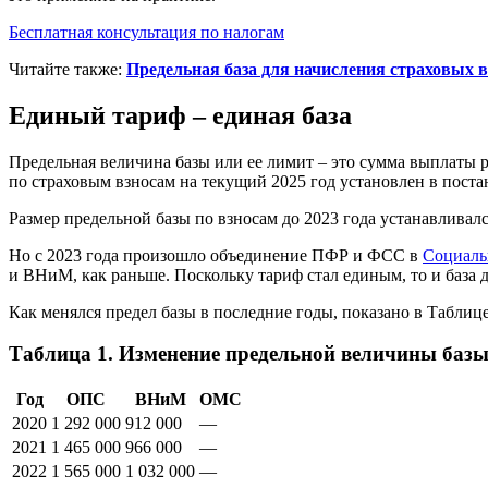
Бесплатная консультация по налогам
Читайте также:
Предельная база для начисления страховых вз
Единый тариф – единая база
Предельная величина базы или ее лимит – это сумма выплаты р
по страховым взносам на текущий 2025 год установлен в постан
Размер предельной базы по взносам до 2023 года устанавлива
Но с 2023 года произошло объединение ПФР и ФСС в
Социаль
и ВНиМ, как раньше. Поскольку тариф стал единым, то и база д
Как менялся предел базы в последние годы, показано в Таблице
Таблица 1. Изменение предельной величины базы 
Год
ОПС
ВНиМ
ОМС
2020
1 292 000
912 000
—
2021
1 465 000
966 000
—
2022
1 565 000
1 032 000
—