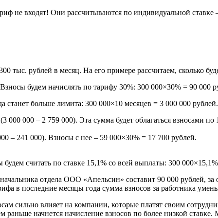
иф не входят! Они рассчитываются по индивидуальной ставке –
0 тыс. рублей в месяц. На его примере рассчитаем, сколько буде
. Взносы будем начислять по тарифу 30%: 300 000×30% = 90 000 р
а станет больше лимита: 300 000×10 месяцев = 3 000 000 рублей
3 000 000 – 2 759 000). Эта сумма будет облагаться взносами по 
00 – 241 000). Взносы с нее – 59 000×30% = 17 700 рублей.
 будем считать по ставке 15,1% со всей выплаты: 300 000×15,1%
начальника отдела ООО «Апельсин» составит 90 000 рублей, за ок
рифа в последние месяцы года сумма взносов за работника умен
носам сильно влияет на компании, которые платят своим сотрудн
ем раньше начнется начисление взносов по более низкой ставке.