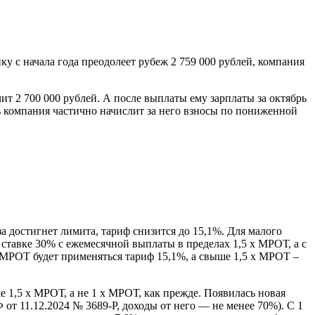
ку с начала года преодолеет рубеж 2 759 000 рублей, компания
ит 2 700 000 рублей. А после выплаты ему зарплаты за октябрь
брь компания частично начислит за него взносы по пониженной
 достигнет лимита, тариф снизится до 15,1%. Для малого
ставке 30% с ежемесячной выплаты в пределах 1,5 х МРОТ, а с
х МРОТ будет применяться тариф 15,1%, а свыше 1,5 х МРОТ –
,5 х МРОТ, а не 1 х МРОТ, как прежде. Появилась новая
т 11.12.2024 № 3689-Р, доходы от него — не менее 70%). С 1