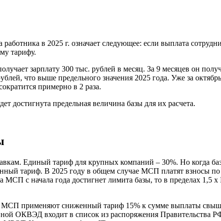
 работника в 2025 г. означает следующее: если выплата сотрудни
му тарифу.
учает зарплату 300 тыс. рублей в месяц. За 9 месяцев он получ
 рублей, что выше предельного значения 2025 года. Уже за октя
сократится примерно в 2 раза.
дет достигнута предельная величина базы для их расчета.
ы
вкам. Единый тариф для крупных компаний – 30%. Но когда база
нный тариф. В 2025 году в общем случае МСП платят взносы по 
ка МСП с начала года достигнет лимита базы, то в пределах 1,5 
 МСП применяют сниженный тариф 15% к сумме выплаты свыше 1
ой ОКВЭД входит в список из распоряжения Правительства РФ о