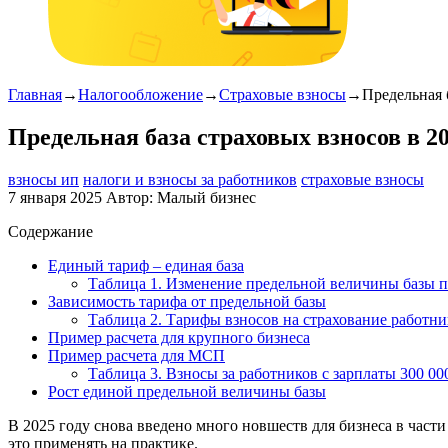
Главная
→
Налогообложение
→
Страховые взносы
→
Предельная 
Предельная база страховых взносов в 20
взносы ип
налоги и взносы за работников
страховые взносы
7 января 2025
Автор:
Малый бизнес
Содержание
Единый тариф – единая база
Таблица 1. Изменение предельной величины базы по
Зависимость тарифа от предельной базы
Таблица 2. Тарифы взносов на страхование работни
Пример расчета для крупного бизнеса
Пример расчета для МСП
Таблица 3. Взносы за работников с зарплаты 300 000
Рост единой предельной величины базы
В 2025 году снова введено много новшеств для бизнеса в части
это применять на практике.