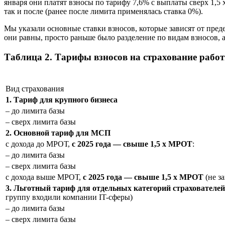
января они платят взносы по тарифу 7,6% с выплаты сверх 1,5
так и после (ранее после лимита применялась ставка 0%).
Мы указали основные ставки взносов, которые зависят от преде
они равны, просто раньше было разделение по видам взносов, а 
Таблица 2. Тарифы взносов на страхование рабо
Вид страхования
1. Тариф для крупного бизнеса
– до лимита базы
– сверх лимита базы
2. Основной тариф для МСП
с дохода до МРОТ,
с 2025 года — свыше 1,5 х МРОТ
:
– до лимита базы
– сверх лимита базы
с дохода выше МРОТ,
с 2025 года — свыше 1,5 х МРОТ
(не за
3. Льготный тариф для отдельных категорий страхователей
группу входили компании IT-сферы)
– до лимита базы
– сверх лимита базы