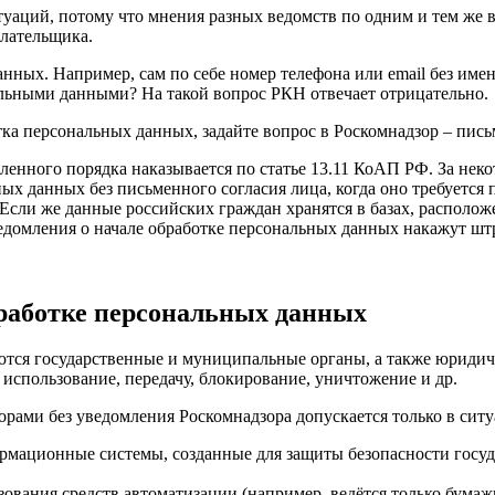
аций, потому что мнения разных ведомств по одним и тем же во
лательщика.
ных. Например, сам по себе номер телефона или email без имен
альными данными? На такой вопрос РКН отвечает отрицательно.
тка персональных данных, задайте вопрос в Роскомнадзор – пись
ленного порядка наказывается по статье 13.11 КоАП РФ. За нек
х данных без письменного согласия лица, когда оно требуется п
сли же данные российских граждан хранятся в базах, расположе
едомления о начале обработке персональных данных накажут штр
бработке персональных данных
тся государственные и муниципальные органы, а также юридич
, использование, передачу, блокирование, уничтожение и др.
рами без уведомления Роскомнадзора допускается только в ситуа
мационные системы, созданные для защиты безопасности госуд
зования средств автоматизации (например, ведётся только бумаж