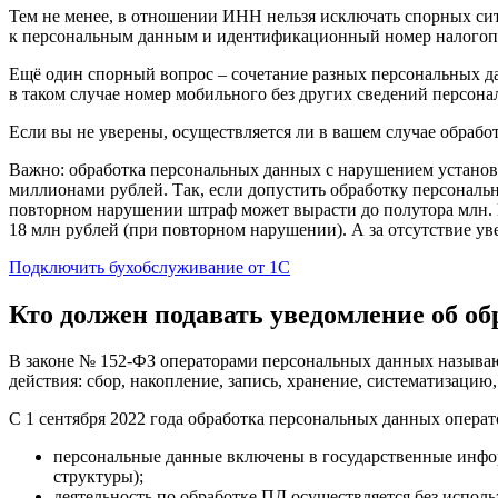
Тем не менее, в отношении ИНН нельзя исключать спорных ситу
к персональным данным и идентификационный номер налогоп
Ещё один спорный вопрос – сочетание разных персональных дан
в таком случае номер мобильного без других сведений персон
Если вы не уверены, осуществляется ли в вашем случае обрабо
Важно: обработка персональных данных с нарушением установ
миллионами рублей. Так, если допустить обработку персональны
повторном нарушении штраф может вырасти до полутора млн. Е
18 млн рублей (при повторном нарушении). А за отсутствие ув
Подключить бухобслуживание от 1С
Кто должен подавать уведомление об о
В законе № 152-ФЗ операторами персональных данных называю
действия: сбор, накопление, запись, хранение, систематизацию
С 1 сентября 2022 года обработка персональных данных операто
персональные данные включены в государственные инфор
структуры);
деятельность по обработке ПД осуществляется без исполь