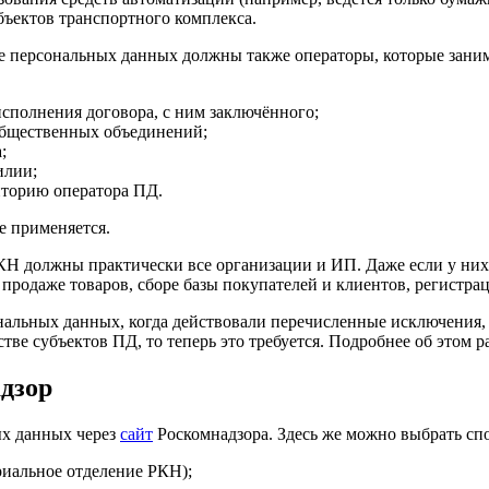
бъектов транспортного комплекса.
тке персональных данных должны также операторы, которые зани
исполнения договора, с ним заключённого;
общественных объединений;
;
илии;
иторию оператора ПД.
е применяется.
 РКН должны практически все организации и ИП. Даже если у ни
продаже товаров, сборе базы покупателей и клиентов, регистрац
нальных данных, когда действовали перечисленные исключения, 
тве субъектов ПД, то теперь это требуется. Подробнее об этом р
дзор
ых данных через
сайт
Роскомнадзора. Здесь же можно выбрать спо
риальное отделение РКН);