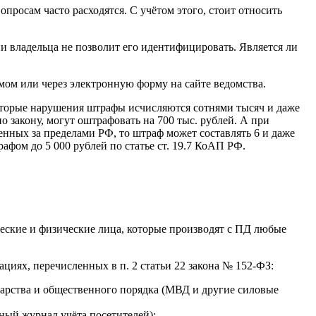
просам часто расходятся. С учётом этого, стоит относить
и владельца не позволит его идентифицировать. Является ли
мом или через электронную форму на сайте ведомства.
оторые нарушения штрафы исчисляются сотнями тысяч и даже
о закону, могут оштрафовать на 700 тыс. рублей. А при
нных за пределами РФ, то штраф может составлять 6 и даже
афом до 5 000 рублей по статье ст. 19.7 КоАП РФ.
еские и физические лица, которые производят с ПД любые
циях, перечисленных в п. 2 статьи 22 закона № 152-ФЗ:
арства и общественного порядка (МВД и другие силовые
ный журнал учёта посетителей);