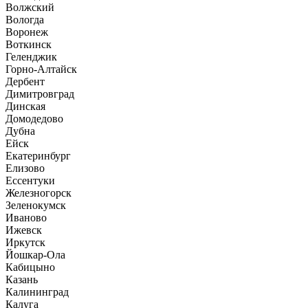
Волжский
Вологда
Воронеж
Воткинск
Геленджик
Горно-Алтайск
Дербент
Димитровград
Динская
Домодедово
Дубна
Ейск
Екатеринбург
Елизово
Ессентуки
Железногорск
Зеленокумск
Иваново
Ижевск
Иркутск
Йошкар-Ола
Кабицыно
Казань
Калининград
Калуга