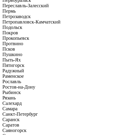
Первоуральск
Переславль-Залесский
Пермь
Петрозаводск
Петропавловск-Камчатский
Подольск
Покров
Прокопьевск
Протвино
Псков
Пушкино
Пыть-Ях
Пятигорск
Радужный
Раменское
Рославль
Ростов-на-Дону
Рыбинск
Рязань
Салехард
Самара
Санкт-Петербург
Саранск
Саратов
Саяногорск