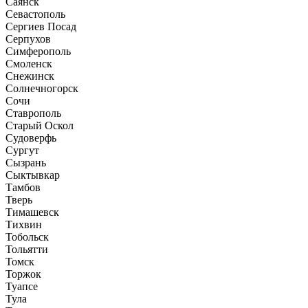
Саянск
Севастополь
Сергиев Посад
Серпухов
Симферополь
Смоленск
Снежинск
Солнечногорск
Сочи
Ставрополь
Старый Оскол
Судоверфь
Сургут
Сызрань
Сыктывкар
Тамбов
Тверь
Тимашевск
Тихвин
Тобольск
Тольятти
Томск
Торжок
Туапсе
Тула