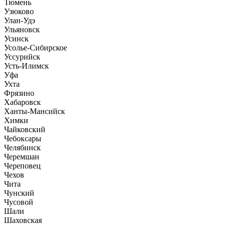
Тюмень
Узюково
Улан-Удэ
Ульяновск
Усинск
Усолье-Сибирское
Уссурийск
Усть-Илимск
Уфа
Ухта
Фрязино
Хабаровск
Ханты-Мансийск
Химки
Чайковский
Чебоксары
Челябинск
Черемшан
Череповец
Чехов
Чита
Чунский
Чусовой
Шали
Шаховская