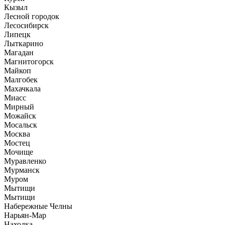
Кызыл
Лесной городок
Лесосибирск
Липецк
Лыткарино
Магадан
Магнитогорск
Майкоп
Малгобек
Махачкала
Миасс
Мирный
Можайск
Мосальск
Москва
Мостец
Мочище
Муравленко
Мурманск
Муром
Мытищи
Мытищи
Набережные Челны
Нарьян-Мар
Находка