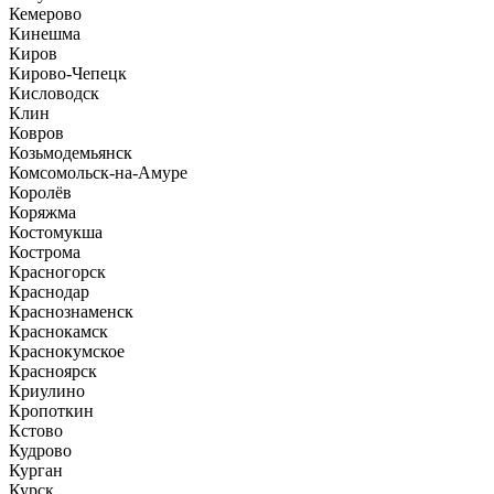
Кемерово
Кинешма
Киров
Кирово-Чепецк
Кисловодск
Клин
Ковров
Козьмодемьянск
Комсомольск-на-Амуре
Королёв
Коряжма
Костомукша
Кострома
Красногорск
Краснодар
Краснознаменск
Краснокамск
Краснокумское
Красноярск
Криулино
Кропоткин
Кстово
Кудрово
Курган
Курск