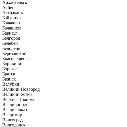
Архангельск
Асбест
Астрахань
Байконур
Балаково
Балашиха
Барнаул
Белгород
Белебей
Белорецк
Березовский
Благовещенск
Боровичи
Борское
Братск
Брянск
Валуйки
Великий Новгород
Великий Устюг
Верхняя Пышма
Владивосток
Владикавказ
Владимир
Волгоград
Волгодонск