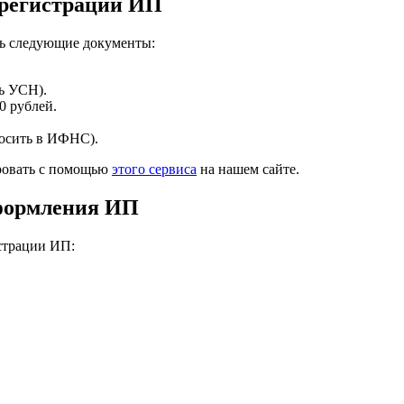
 регистрации ИП
ть следующие документы:
ь УСН).
0 рублей.
росить в ИФНС).
ровать с помощью
этого сервиса
на нашем сайте.
оформления ИП
страции ИП: