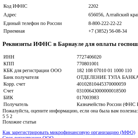
Код ИФНС
2202
Адрес
656056, Алтайский край,
Единый телефон по России
8-800-222-22-22
Приемная
+7 (3852) 56-08-34
Реквизиты ИФНС в Барнауле для оплаты госпо
ИНН
7727406020
КПП
770801001
КБК для регистрации ООО
182 108 07010 01 1000 110
Банк получателя
ОТДЕЛЕНИЕ ТУЛА БАНКА РО
Корр. счет
40102810445370000059
Счет
03100643000000018500
БИК
017003983
Получатель
Казначейство России (ФНС 
Пожалуйста, оцените информацию, если она была вам полезна:
5
5
2
Похожие статьи
Как зарегистрировать микрофинансовую организацию (МФО)
Срок регистрации ООО