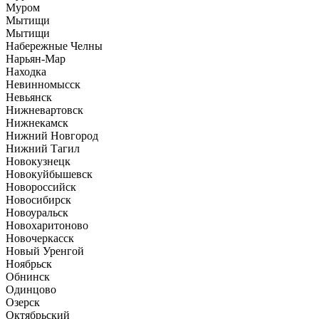
Муром
Мытищи
Мытищи
Набережные Челны
Нарьян-Мар
Находка
Невинномысск
Невьянск
Нижневартовск
Нижнекамск
Нижний Новгород
Нижний Тагил
Новокузнецк
Новокуйбышевск
Новороссийск
Новосибирск
Новоуральск
Новохаритоново
Новочеркасск
Новый Уренгой
Ноябрьск
Обнинск
Одинцово
Озерск
Октябрьский