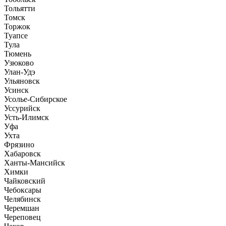
Тольятти
Томск
Торжок
Туапсе
Тула
Тюмень
Узюково
Улан-Удэ
Ульяновск
Усинск
Усолье-Сибирское
Уссурийск
Усть-Илимск
Уфа
Ухта
Фрязино
Хабаровск
Ханты-Мансийск
Химки
Чайковский
Чебоксары
Челябинск
Черемшан
Череповец