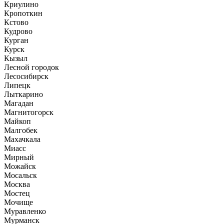
Криулино
Кропоткин
Кстово
Кудрово
Курган
Курск
Кызыл
Лесной городок
Лесосибирск
Липецк
Лыткарино
Магадан
Магнитогорск
Майкоп
Малгобек
Махачкала
Миасс
Мирный
Можайск
Мосальск
Москва
Мостец
Мочище
Муравленко
Мурманск