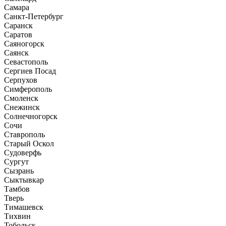
Самара
Санкт-Петербург
Саранск
Саратов
Саяногорск
Саянск
Севастополь
Сергиев Посад
Серпухов
Симферополь
Смоленск
Снежинск
Солнечногорск
Сочи
Ставрополь
Старый Оскол
Судоверфь
Сургут
Сызрань
Сыктывкар
Тамбов
Тверь
Тимашевск
Тихвин
Тобольск