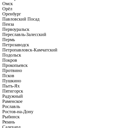
Омск
Орёл
Оренбург
Павловский Посад
Пенза
Первоуральск
Переславль-Залесский
Пермь
Петрозаводск
Петропавловск-Камчатский
Подольск
Покров
Прокопьевск
Протвино
Псков
Пушкино
Пыть-Ях
Пятигорск
Радужный
Раменское
Рославль
Ростов-на-Дону
Рыбинск
Рязань
Салехард