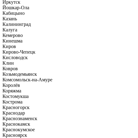
Иркутск
Йошкар-Ола
Кабицыно
Казань
Калининград
Калуга
Кемерово
Кинешма
Киров
Кирово-Чепецк
Кисловодск
Клин
Ковров
Козьмодемьянск
Комсомольск-на-Амуре
Королёв
Коряжма
Костомукша
Кострома
Красногорск
Краснодар
Краснознаменск
Краснокамск
Краснокумское
Красноярск