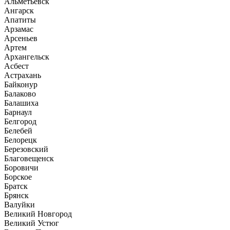
Альметьевск
Ангарск
Апатиты
Арзамас
Арсеньев
Артем
Архангельск
Асбест
Астрахань
Байконур
Балаково
Балашиха
Барнаул
Белгород
Белебей
Белорецк
Березовский
Благовещенск
Боровичи
Борское
Братск
Брянск
Валуйки
Великий Новгород
Великий Устюг