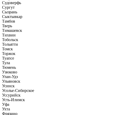
Судоверфь
Сургут
Сызрань
Сыктывкар
Тамбов
Тверь
Тимашевск
Тихвин
Тобольск
Тольятти
Томск
Торжок
Туапсе
Тула
Тюмень
Узюково
Улан-Удэ
Ульяновск
Усинск
Усолье-Сибирское
Уссурийск
Усть-Илимск
Уфа
Ухта
Фрязино