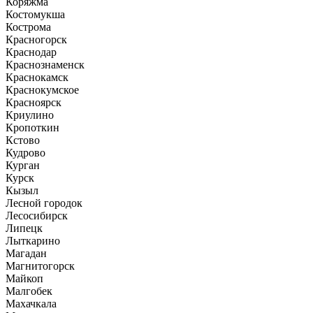
Коряжма
Костомукша
Кострома
Красногорск
Краснодар
Краснознаменск
Краснокамск
Краснокумское
Красноярск
Криулино
Кропоткин
Кстово
Кудрово
Курган
Курск
Кызыл
Лесной городок
Лесосибирск
Липецк
Лыткарино
Магадан
Магнитогорск
Майкоп
Малгобек
Махачкала