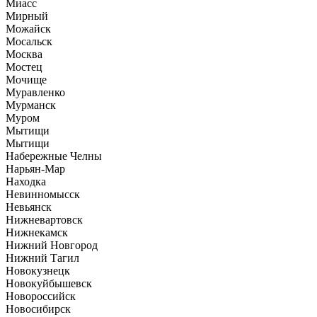
Миасс
Мирный
Можайск
Мосальск
Москва
Мостец
Мочище
Муравленко
Мурманск
Муром
Мытищи
Мытищи
Набережные Челны
Нарьян-Мар
Находка
Невинномысск
Невьянск
Нижневартовск
Нижнекамск
Нижний Новгород
Нижний Тагил
Новокузнецк
Новокуйбышевск
Новороссийск
Новосибирск