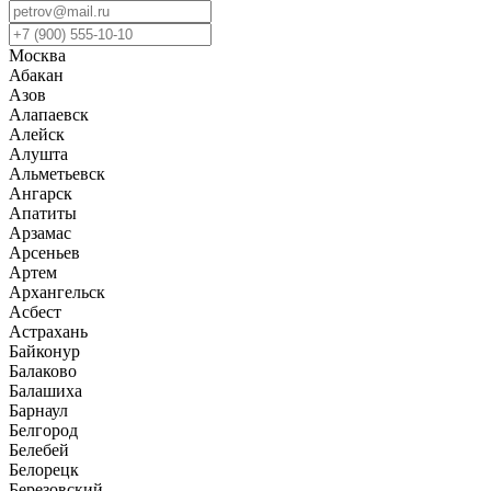
Москва
Абакан
Азов
Алапаевск
Алейск
Алушта
Альметьевск
Ангарск
Апатиты
Арзамас
Арсеньев
Артем
Архангельск
Асбест
Астрахань
Байконур
Балаково
Балашиха
Барнаул
Белгород
Белебей
Белорецк
Березовский