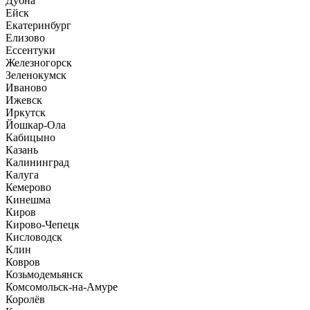
Дубна
Ейск
Екатеринбург
Елизово
Ессентуки
Железногорск
Зеленокумск
Иваново
Ижевск
Иркутск
Йошкар-Ола
Кабицыно
Казань
Калининград
Калуга
Кемерово
Кинешма
Киров
Кирово-Чепецк
Кисловодск
Клин
Ковров
Козьмодемьянск
Комсомольск-на-Амуре
Королёв