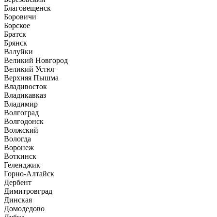
Благовещенск
Боровичи
Борское
Братск
Брянск
Валуйки
Великий Новгород
Великий Устюг
Верхняя Пышма
Владивосток
Владикавказ
Владимир
Волгоград
Волгодонск
Волжский
Вологда
Воронеж
Воткинск
Геленджик
Горно-Алтайск
Дербент
Димитровград
Динская
Домодедово