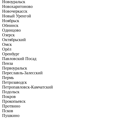
Новоуральск
Новохаритоново
Новочеркасск
Новый Уренгой
Ноябрьск
Обнинск
Одинцово
Озерск
Октябрьский
Омск
Орёл
Оренбург
Павловский Посад
Пенза
Первоуральск
Переславль-Залесский
Пермь
Петрозаводск
Петропавловск-Камчатский
Подольск
Покров
Прокопьевск
Протвино
Псков
Пушкино