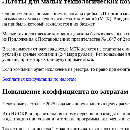
Льготы для малых технологических ком
Одновременно с повышением налога на прибыль IT-организаци
называемых малых технологических компаний (МТК). Вводить л
на прибыль, который зачисляется в их бюджет.
Малые технологические компании должны быть включены в спец
из Приложения к Постановлению правительства № 1847 от 2 но
В зависимости от размера дохода МТК делятся на стартапы с м
рублей) и зрелые компании (2-4 млрд рублей). Региональные в
условия, при которых они будут применяться.
Если компания будет исключена из реестра, то право применят
Бесплатная консультация по налогам
Повышение коэффициента по затратам
Некоторые расходы с 2025 года можно учитывать в целях расче
Это НИОКР по правительственному перечню и расходы на при
и адаптацию при условии, что такие программы включены в ре
Также с коэффициентом 2 можно учитывать ряд других расход