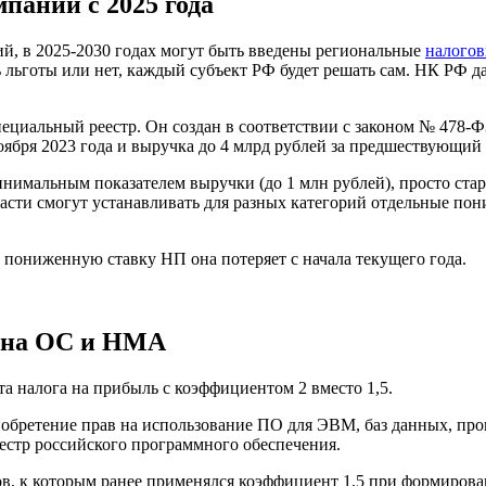
паний с 2025 года
й, в 2025-2030 годах могут быть введены региональные
налого
ьготы или нет, каждый субъект РФ будет решать сам. НК РФ да
иальный реестр. Он создан в соответствии с законом № 478-ФЗ
ября 2023 года и выручка до 4 млрд рублей за предшествующий
инимальным показателем выручки (до 1 млн рублей), просто стар
ласти смогут устанавливать для разных категорий отдельные по
ь пониженную ставку НП она потеряет с начала текущего года.
 на ОС и НМА
та налога на прибыль с коэффициентом 2 вместо 1,5.
обретение прав на использование ПО для ЭВМ, баз данных, пр
естр российского программного обеспечения.
ов, к которым ранее применялся коэффициент 1,5 при формиров