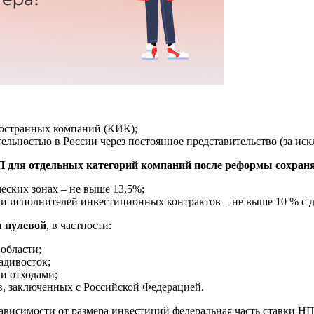
остранных компаний (КИК);
тельностью в России через постоянное представительство (за и
П для отдельных категорий компаний после реформы сохран
еских зонах – не выше 13,5%;
 и исполнителей инвестиционных контрактов – не выше 10 % с
я нулевой
, в частности:
области;
адивосток;
и отходами;
, заключенных с Российской Федерацией.
исимости от размера инвестиций федеральная часть ставки НП в