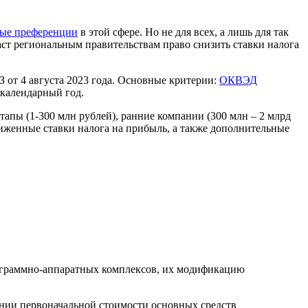
вые преференции
в этой сфере. Но не для всех, а лишь для так
ст региональным правительствам право снизить ставки налога
 от 4 августа 2023 года. Основные критерии:
ОКВЭД
 календарный год.
тапы (1-300 млн рублей), ранние компании (300 млн – 2 млрд
ниженные ставки налога на прибыль, а также дополнительные
ограммно-аппаратных комплексов, их модификацию
ании первоначальной стоимости основных средств