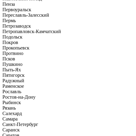
Пенза
Первоуральск
Переславль-Залесский
Пермь
Петрозаводск
Петропавловск-Камчатский
Подольск
Покров
Прокопьевск
Протвино
Псков
Пушкино
Пыть-Ях
Пятигорск
Радужный
Раменское
Рославль
Ростов-на-Дону
Рыбинск
Рязань
Салехард
Самара
Санкт-Петербург
Саранск
Саратов