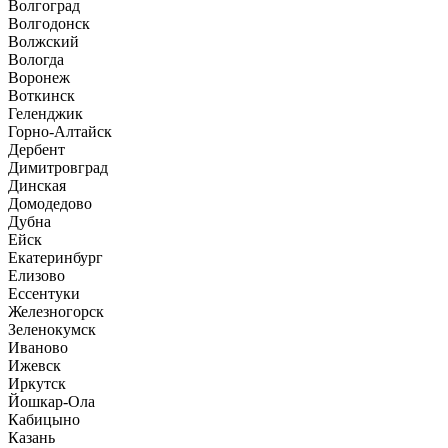
Волгоград
Волгодонск
Волжский
Вологда
Воронеж
Воткинск
Геленджик
Горно-Алтайск
Дербент
Димитровград
Динская
Домодедово
Дубна
Ейск
Екатеринбург
Елизово
Ессентуки
Железногорск
Зеленокумск
Иваново
Ижевск
Иркутск
Йошкар-Ола
Кабицыно
Казань