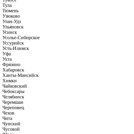
Тула
Тюмень
Узюково
Улан-Удэ
Ульяновск
Усинск
Усолье-Сибирское
Уссурийск
Усть-Илимск
Уфа
Ухта
Фрязино
Хабаровск
Ханты-Мансийск
Химки
Чайковский
Чебоксары
Челябинск
Черемшан
Череповец
Чехов
Чита
Чунский
Чусовой