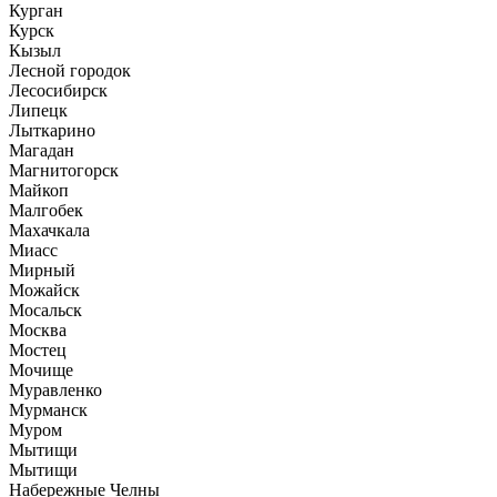
Курган
Курск
Кызыл
Лесной городок
Лесосибирск
Липецк
Лыткарино
Магадан
Магнитогорск
Майкоп
Малгобек
Махачкала
Миасс
Мирный
Можайск
Мосальск
Москва
Мостец
Мочище
Муравленко
Мурманск
Муром
Мытищи
Мытищи
Набережные Челны