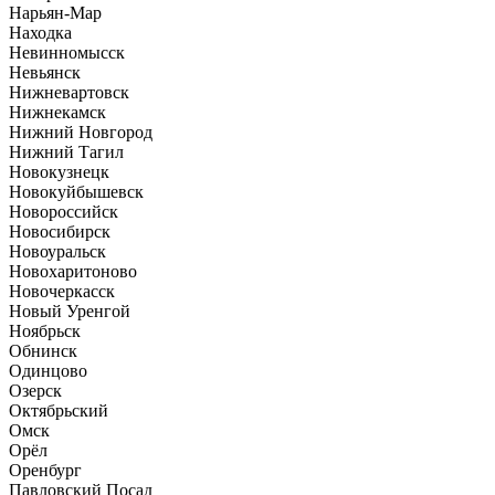
Нарьян-Мар
Находка
Невинномысск
Невьянск
Нижневартовск
Нижнекамск
Нижний Новгород
Нижний Тагил
Новокузнецк
Новокуйбышевск
Новороссийск
Новосибирск
Новоуральск
Новохаритоново
Новочеркасск
Новый Уренгой
Ноябрьск
Обнинск
Одинцово
Озерск
Октябрьский
Омск
Орёл
Оренбург
Павловский Посад