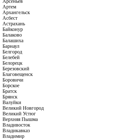
Арсеньев
Артем
Архангельск
Асбест
Астрахань
Байконур
Балаково
Балашиха
Барнаул
Белгород
Белебей
Белорецк
Березовский
Благовещенск
Боровичи
Борское
Братск
Брянск
Валуйки
Великий Новгород
Великий Устюг
Верхняя Пышма
Владивосток
Владикавказ
Владимир