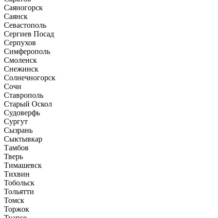
Саяногорск
Саянск
Севастополь
Сергиев Посад
Серпухов
Симферополь
Смоленск
Снежинск
Солнечногорск
Сочи
Ставрополь
Старый Оскол
Судоверфь
Сургут
Сызрань
Сыктывкар
Тамбов
Тверь
Тимашевск
Тихвин
Тобольск
Тольятти
Томск
Торжок
Туапсе