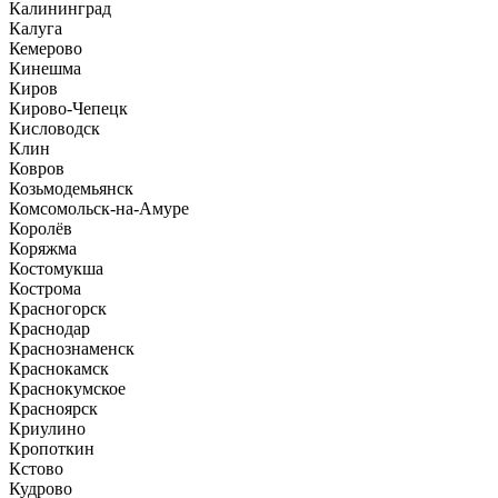
Калининград
Калуга
Кемерово
Кинешма
Киров
Кирово-Чепецк
Кисловодск
Клин
Ковров
Козьмодемьянск
Комсомольск-на-Амуре
Королёв
Коряжма
Костомукша
Кострома
Красногорск
Краснодар
Краснознаменск
Краснокамск
Краснокумское
Красноярск
Криулино
Кропоткин
Кстово
Кудрово