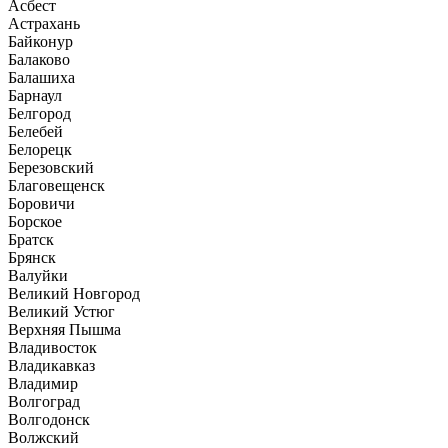
Асбест
Астрахань
Байконур
Балаково
Балашиха
Барнаул
Белгород
Белебей
Белорецк
Березовский
Благовещенск
Боровичи
Борское
Братск
Брянск
Валуйки
Великий Новгород
Великий Устюг
Верхняя Пышма
Владивосток
Владикавказ
Владимир
Волгоград
Волгодонск
Волжский