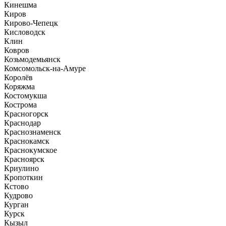
Кинешма
Киров
Кирово-Чепецк
Кисловодск
Клин
Ковров
Козьмодемьянск
Комсомольск-на-Амуре
Королёв
Коряжма
Костомукша
Кострома
Красногорск
Краснодар
Краснознаменск
Краснокамск
Краснокумское
Красноярск
Криулино
Кропоткин
Кстово
Кудрово
Курган
Курск
Кызыл