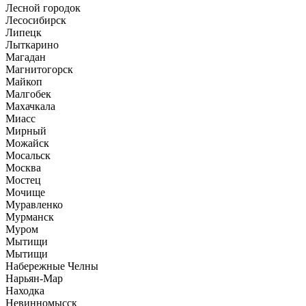
Лесной городок
Лесосибирск
Липецк
Лыткарино
Магадан
Магнитогорск
Майкоп
Малгобек
Махачкала
Миасс
Мирный
Можайск
Мосальск
Москва
Мостец
Мочище
Муравленко
Мурманск
Муром
Мытищи
Мытищи
Набережные Челны
Нарьян-Мар
Находка
Невинномысск