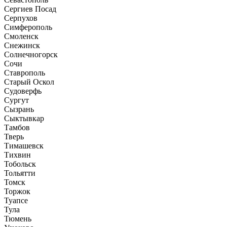
Сергиев Посад
Серпухов
Симферополь
Смоленск
Снежинск
Солнечногорск
Сочи
Ставрополь
Старый Оскол
Судоверфь
Сургут
Сызрань
Сыктывкар
Тамбов
Тверь
Тимашевск
Тихвин
Тобольск
Тольятти
Томск
Торжок
Туапсе
Тула
Тюмень