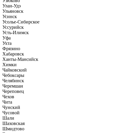
Узюково
Улан-Удэ
Ульяновск
Усинск
Усолье-Сибирское
Уссурийск
Усть-Илимск
Уфа
Ухта
Фрязино
Хабаровск
Ханты-Мансийск
Химки
Чайковский
Чебоксары
Челябинск
Черемшан
Череповец
Чехов
Чита
Чунский
Чусовой
Шали
Шаховская
Шмидтово