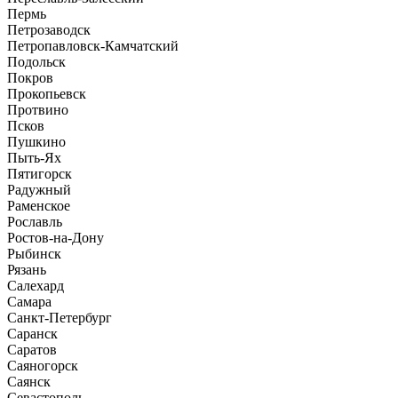
Пермь
Петрозаводск
Петропавловск-Камчатский
Подольск
Покров
Прокопьевск
Протвино
Псков
Пушкино
Пыть-Ях
Пятигорск
Радужный
Раменское
Рославль
Ростов-на-Дону
Рыбинск
Рязань
Салехард
Самара
Санкт-Петербург
Саранск
Саратов
Саяногорск
Саянск
Севастополь