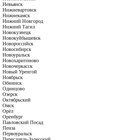
Невьянск
Нижневартовск
Нижнекамск
Нижний Новгород
Нижний Тагил
Новокузнецк
Новокуйбышевск
Новороссийск
Новосибирск
Новоуральск
Новохаритоново
Новочеркасск
Новый Уренгой
Ноябрьск
Обнинск
Одинцово
Озерск
Октябрьский
Омск
Орёл
Оренбург
Павловский Посад
Пенза
Первоуральск
Переславль-Залесский