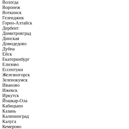
Вологда
Воронеж
Воткинск
Геленджик
Горно-Алтайск
Дербент
Димитровград
Динская
Домодедово
Дубна
Ейск
Екатеринбург
Елизово
Ессентуки
Железногорск
Зеленокумск
Иваново
Ижевск
Иркутск
Йошкар-Ола
Кабицыно
Казань
Калининград
Калуга
Кемерово