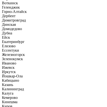
Воткинск
Геленджик
Горно-Алтайск
Дербент
Димитровград
Динская
Домодедово
Дубна
Ейск
Екатеринбург
Елизово
Ессентуки
Железногорск
Зеленокумск
Иваново
Ижевск
Иркутск
Йошкар-Ола
Кабицыно
Казань
Калининград
Калуга
Кемерово
Кинешма
Киров