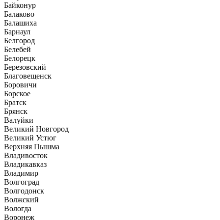
Байконур
Балаково
Балашиха
Барнаул
Белгород
Белебей
Белорецк
Березовский
Благовещенск
Боровичи
Борское
Братск
Брянск
Валуйки
Великий Новгород
Великий Устюг
Верхняя Пышма
Владивосток
Владикавказ
Владимир
Волгоград
Волгодонск
Волжский
Вологда
Воронеж