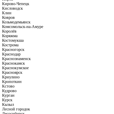
Кирово-Чепецк
Кисловодск
Клин
Ковров
Козьмодемьянск
Комсомольск-на-Амуре
Королёв
Коряжма
Костомукша
Кострома
Красногорск
Краснодар
Краснознаменск
Краснокамск
Краснокумское
Красноярск
Криулино
Кропоткин
Кстово
Кудрово
Курган
Курск
Кызыл
Лесной городок
Лесосибирск