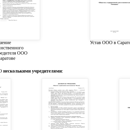
шение
Устав ООО в Сарат
инственного
редителя ООО
Саратове
ОО
несколькими учредителями
: