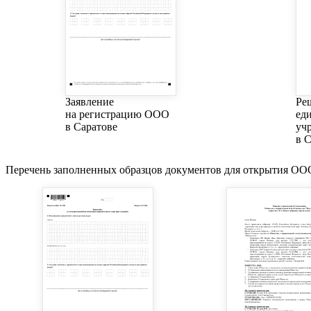
Заявление
Ре
на регистрацию ООО
ед
в Саратове
уч
в 
Перечень заполненных образцов документов для открытия О