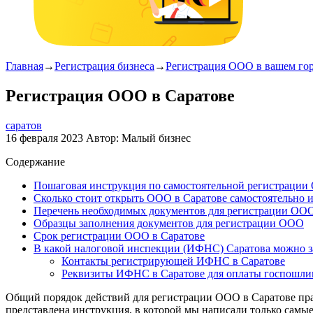
Главная
→
Регистрация бизнеса
→
Регистрация ООО в вашем го
Регистрация ООО в Саратове
саратов
16 февраля 2023
Автор:
Малый бизнес
Содержание
Пошаговая инструкция по самостоятельной регистрации
Сколько стоит открыть ООО в Саратове самостоятельно 
Перечень необходимых документов для регистрации ОО
Образцы заполнения документов для регистрации ООО
Срок регистрации ООО в Саратове
В какой налоговой инспекции (ИФНС) Саратова можно 
Контакты регистрирующей ИФНС в Саратове
Реквизиты ИФНС в Саратове для оплаты госпошл
Общий порядок действий для регистрации ООО в Саратове пра
представлена инструкция, в которой мы написали только самы