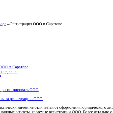
роде
→
Регистрация ООО в Саратове
 ООО в Саратове
и под ключ
О
зарегистрировать ООО
ины за регистрацию ООО
ктически ничем не отличается от оформления юридического лиц
е важные аспекты, касаемые регистрации ООО. Более детально о