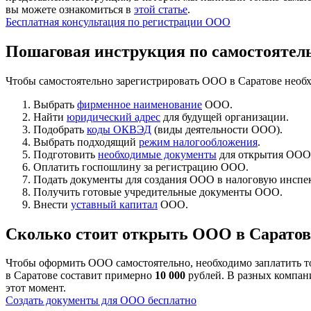
вы можете ознакомиться в
этой статье
.
Бесплатная консультация по регистрации ООО
Пошаговая инструкция по самостоятел
Чтобы самостоятельно зарегистрировать ООО в Саратове нео
Выбрать
фирменное наименование
ООО.
Найти
юридический адрес
для будущей организации.
Подобрать
коды ОКВЭД
(виды деятельности ООО).
Выбрать подходящий
режим налогообложения
.
Подготовить
необходимые документы
для открытия ООО
Оплатить госпошлину за регистрацию ООО.
Подать документы для создания ООО в налоговую инспе
Получить готовые учредительные документы ООО.
Внести
уставный капитал
ООО.
Сколько стоит открыть ООО в Саратов
Чтобы оформить ООО самостоятельно, необходимо заплатить т
в Саратове составит примерно
10 000
рублей. В разных компан
этот момент.
Создать документы для ООО бесплатно