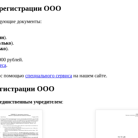
 регистрации ООО
едующие документы:
ин
).
олько
).
ько
).
00 рублей.
еса
.
ь с помощью
специального сервиса
на нашем сайте.
регистрации ООО
единственным учредителем
: