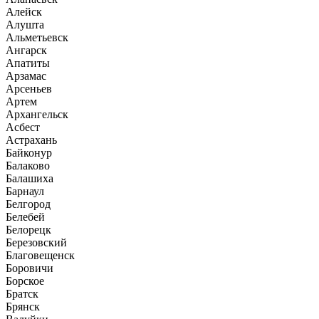
Алейск
Алушта
Альметьевск
Ангарск
Апатиты
Арзамас
Арсеньев
Артем
Архангельск
Асбест
Астрахань
Байконур
Балаково
Балашиха
Барнаул
Белгород
Белебей
Белорецк
Березовский
Благовещенск
Боровичи
Борское
Братск
Брянск