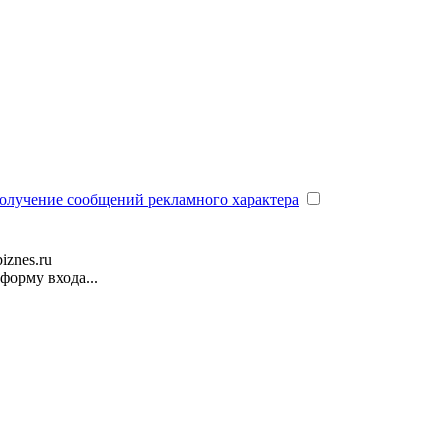
олучение сообщений рекламного характера
iznes.ru
форму входа...