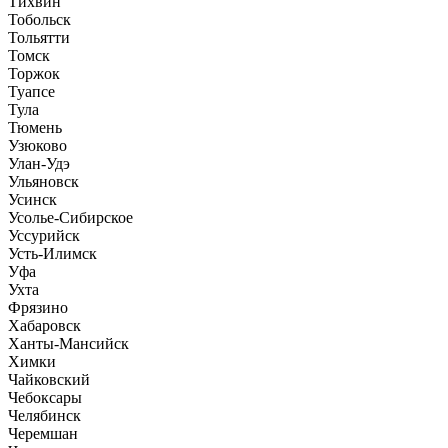
Тихвин
Тобольск
Тольятти
Томск
Торжок
Туапсе
Тула
Тюмень
Узюково
Улан-Удэ
Ульяновск
Усинск
Усолье-Сибирское
Уссурийск
Усть-Илимск
Уфа
Ухта
Фрязино
Хабаровск
Ханты-Мансийск
Химки
Чайковский
Чебоксары
Челябинск
Черемшан