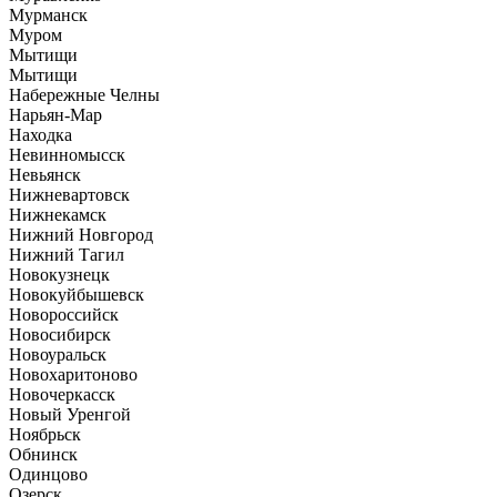
Мурманск
Муром
Мытищи
Мытищи
Набережные Челны
Нарьян-Мар
Находка
Невинномысск
Невьянск
Нижневартовск
Нижнекамск
Нижний Новгород
Нижний Тагил
Новокузнецк
Новокуйбышевск
Новороссийск
Новосибирск
Новоуральск
Новохаритоново
Новочеркасск
Новый Уренгой
Ноябрьск
Обнинск
Одинцово
Озерск