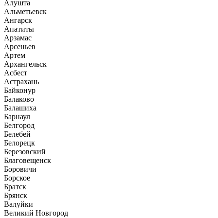
Алушта
Альметьевск
Ангарск
Апатиты
Арзамас
Арсеньев
Артем
Архангельск
Асбест
Астрахань
Байконур
Балаково
Балашиха
Барнаул
Белгород
Белебей
Белорецк
Березовский
Благовещенск
Боровичи
Борское
Братск
Брянск
Валуйки
Великий Новгород