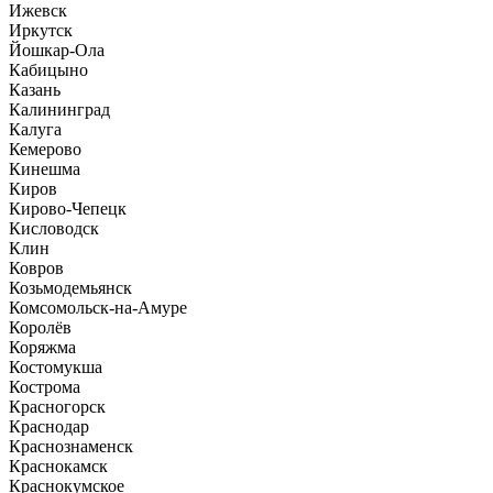
Ижевск
Иркутск
Йошкар-Ола
Кабицыно
Казань
Калининград
Калуга
Кемерово
Кинешма
Киров
Кирово-Чепецк
Кисловодск
Клин
Ковров
Козьмодемьянск
Комсомольск-на-Амуре
Королёв
Коряжма
Костомукша
Кострома
Красногорск
Краснодар
Краснознаменск
Краснокамск
Краснокумское