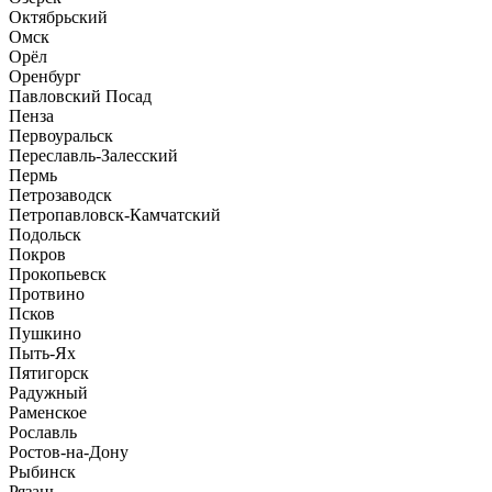
Октябрьский
Омск
Орёл
Оренбург
Павловский Посад
Пенза
Первоуральск
Переславль-Залесский
Пермь
Петрозаводск
Петропавловск-Камчатский
Подольск
Покров
Прокопьевск
Протвино
Псков
Пушкино
Пыть-Ях
Пятигорск
Радужный
Раменское
Рославль
Ростов-на-Дону
Рыбинск
Рязань