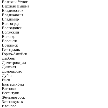
Великий Устюг
Верхняя Пышма
Владивосток
Владикавказ
Владимир
Волгоград
Волгодонск
Волжский
Вологда
Воронеж
Воткинск
Геленджик
Горно-Алтайск
Дербент
Димитровград
Динская
Домодедово
Дубна
Ейск
Екатеринбург
Елизово
Ессентуки
Железногорск
Зеленокумск
Иваново