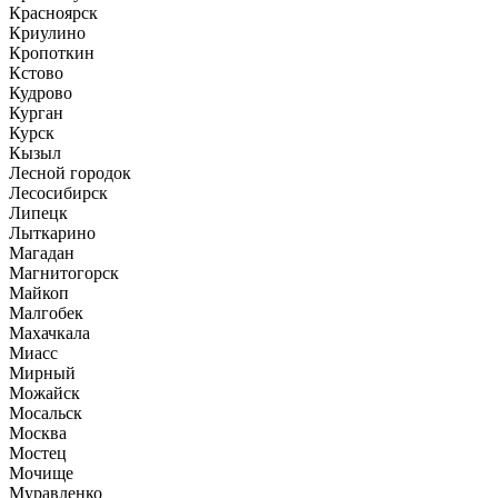
Красноярск
Криулино
Кропоткин
Кстово
Кудрово
Курган
Курск
Кызыл
Лесной городок
Лесосибирск
Липецк
Лыткарино
Магадан
Магнитогорск
Майкоп
Малгобек
Махачкала
Миасс
Мирный
Можайск
Мосальск
Москва
Мостец
Мочище
Муравленко