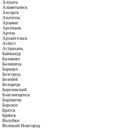
Алушта
Альметьевск
Ангарск
Апатиты
Арзамас
Арсеньев
Артем
Архангельск
Асбест
Астрахань
Байконур
Балаково
Балашиха
Барнаул
Белгород
Белебей
Белорецк
Березовский
Благовещенск
Боровичи
Борское
Братск
Брянск
Валуйки
Великий Новгород