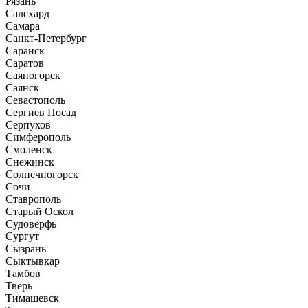
Рязань
Салехард
Самара
Санкт-Петербург
Саранск
Саратов
Саяногорск
Саянск
Севастополь
Сергиев Посад
Серпухов
Симферополь
Смоленск
Снежинск
Солнечногорск
Сочи
Ставрополь
Старый Оскол
Судоверфь
Сургут
Сызрань
Сыктывкар
Тамбов
Тверь
Тимашевск