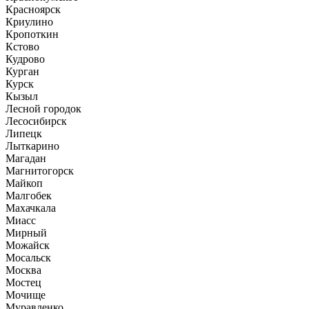
Красноярск
Криулино
Кропоткин
Кстово
Кудрово
Курган
Курск
Кызыл
Лесной городок
Лесосибирск
Липецк
Лыткарино
Магадан
Магнитогорск
Майкоп
Малгобек
Махачкала
Миасс
Мирный
Можайск
Мосальск
Москва
Мостец
Мочище
Муравленко