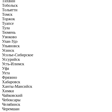
Тихвин
Тобольск
Тольятти
Томск
Торжок
Туапсе
Тула
Тюмень
Узюково
Улан-Удэ
Ульяновск
Усинск
Усолье-Сибирское
Уссурийск
Усть-Илимск
Уфа
Ухта
Фрязино
Хабаровск
Ханты-Мансийск
Химки
Чайковский
Чебоксары
Челябинск
Черемшан