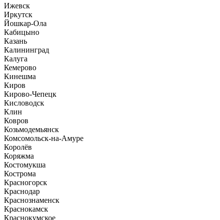
Ижевск
Иркутск
Йошкар-Ола
Кабицыно
Казань
Калининград
Калуга
Кемерово
Кинешма
Киров
Кирово-Чепецк
Кисловодск
Клин
Ковров
Козьмодемьянск
Комсомольск-на-Амуре
Королёв
Коряжма
Костомукша
Кострома
Красногорск
Краснодар
Краснознаменск
Краснокамск
Краснокумское