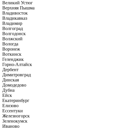
Великий Устюг
Верхняя Пышма
Владивосток
Владикавказ
Владимир
Волгоград
Волгодонск
Волжский
Вологда
Воронеж
Воткинск
Геленджик
Горно-Алтайск
Дербент
Димитровград
Динская
Домодедово
Дубна
Ейск
Екатеринбург
Елизово
Ессентуки
Железногорск
Зеленокумск
Иваново