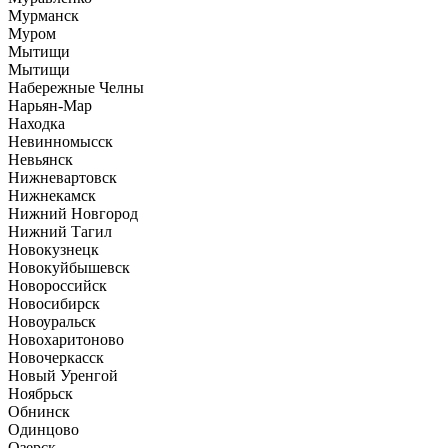
Мурманск
Муром
Мытищи
Мытищи
Набережные Челны
Нарьян-Мар
Находка
Невинномысск
Невьянск
Нижневартовск
Нижнекамск
Нижний Новгород
Нижний Тагил
Новокузнецк
Новокуйбышевск
Новороссийск
Новосибирск
Новоуральск
Новохаритоново
Новочеркасск
Новый Уренгой
Ноябрьск
Обнинск
Одинцово
Озерск